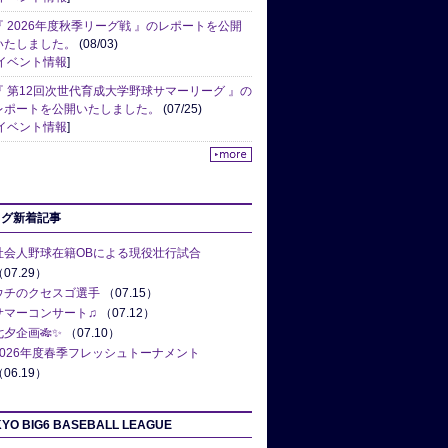
『 2026年度秋季リーグ戦 』のレポートを公開
いたしました。
(08/03)
イベント情報
]
『 第12回次世代育成大学野球サマーリーグ 』の
レポートを公開いたしました。
(07/25)
イベント情報
]
ログ新着記事
社会人野球在籍OBによる現役壮行試合
07.29）
ウチのクセスゴ選手
（07.15）
サマーコンサート♫
（07.12）
七夕企画🎋✨
（07.10）
2026年度春季フレッシュトーナメント
06.19）
YO BIG6 BASEBALL LEAGUE