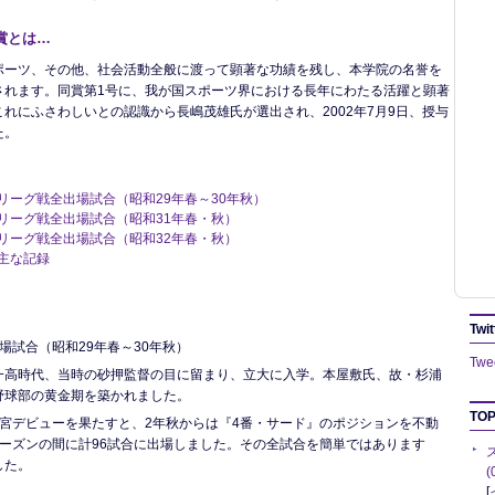
賞とは…
ポーツ、その他、社会活動全般に渡って顕著な功績を残し、本学院の名誉を
されます。同賞第1号に、我が国スポーツ界における長年にわたる活躍と顕著
れにふさわしいとの認識から長嶋茂雄氏が選出され、2002年7月9日、授与
た。
リーグ戦全出場試合（昭和29年春～30年秋）
．リーグ戦全出場試合（昭和31年春・秋）
．リーグ戦全出場試合（昭和32年春・秋）
．主な記録
Twit
場試合（昭和29年春～30年秋）
Twee
一高時代、当時の砂押監督の目に留まり、立大に入学。本屋敷氏、故・杉浦
野球部の黄金期を築かれました。
TOP
神宮デビューを果たすと、2年秋からは『4番・サード』のポジションを不動
シーズンの間に計96試合に出場しました。その全試合を簡単ではあります
した。
[