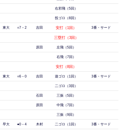
右邪飛（5回）
投ゴロ（8回）
東大
○7－2
吉田
安打（1回）
3番・サード
三塁打（3回）
原田
左飛（5回）
右飛（7回）
安打（8回）
東大
○6－0
吉田
遊ゴロ（1回）
3番・サード
二ゴロ（3回）
石田
三振（5回）
原田
中飛（7回）
三振（9回）
早大
●0－4
木村
二ゴロ（1回）
3番・サード