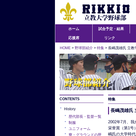
ホーム
試合予定・結果
応援席
リンク
HOME
>
野球部紹介
>
特集
> 長嶋茂雄氏 立
CONTENTS
特集
History
長嶋茂雄氏
歴代部長・監督一覧
2002年7月
制服
栄誉賞（第1号
ユニフォーム
嶋氏の大学時代
寮・グラウンドの歴