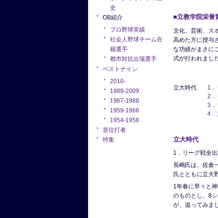
史
■立教学院栄誉
OB紹介
プロ野球実績
文化、芸術、ス
社会人野球チーム在
高めた方に授与
な功績がまさにこ
籍選手
式が行われまし
都市対抗出場選手
ベストナイン
2010-
立大時代
1．
1989-2009
2
1967-1988
3
1959-1966
4
1954-1958
首位打者
立大時代
特集
1．リーグ戦全出
長嶋氏は、佐倉
氏とともに立大
1年春に早々と
のものとし、8
が、追ってみま