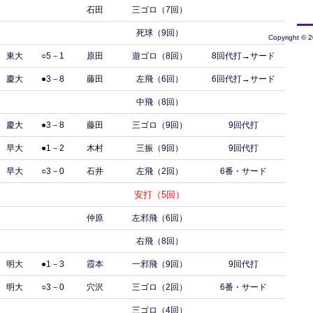
石田
三ゴロ（7回）
死球（9回）
Copyright © 
東大
○5－1
原田
遊ゴロ（8回）
8回代打→サード
慶大
●3－8
藤田
左飛（6回）
6回代打→サード
中飛（8回）
慶大
●3－8
藤田
三ゴロ（9回）
9回代打
早大
●1－2
木村
三振（9回）
9回代打
早大
○3－0
石井
左飛（2回）
6番・サード
安打（5回）
仲原
左邪飛（6回）
右飛（8回）
明大
●1－3
霞本
一邪飛（9回）
9回代打
明大
○3－0
穴沢
三ゴロ（2回）
6番・サード
三ゴロ（4回）