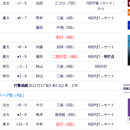
法大
○7－0
品田
三ゴロ（7回）
7回守備（サード）
から
慶大
●5－7
野村
三振（4回）
4回代打→サード
藤田
中飛（5回）
安打（8回）
慶大
○8－4
内藤
四球（8回）
8回代打→サード
慶大
●3－6
藤田
二塁打②（9回）
9回代打・
初打点
明大
△1－1
秋山
三振（9回）
9回代打
明大
●2－6
秋山
三振（8回）
8回代打→サード
打撃成績
試11 打17 安3 本0 点2 率．176
RI
リーグ戦（4位）
法大
○9－0
中川
三振（5回）
5回代打→サード
法大
●2－6
根岸
遊併殺（8回）
8回代打→サード
東大
○12－0
中村
安打（6回）
6回代打→サード