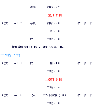
霞本
四球（7回）
二塁打（9回）
明大
●0－2
浮貝
四球（2回）
6番・サード
三直（5回）
秋山
中飛（8回）
打撃成績
試11 打19 安3 本0 点0 率．158
リーグ戦（5位）
明大
●0－1
秋山
三振（1回）
3番・サード
中飛（3回）
二塁打（6回）
二飛（8回）
明大
●2－6
穴沢
バント蹴飛（1回）
3番・サード
中飛（3回）