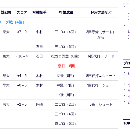
対戦校
スコア
対戦投手
打撃成績
起用方法など
[
リーグ戦（4位）
東大
○7－0
中村
三ゴロ（4回）
3回守備（サード）
[
から
石田
三ゴロ（6回）
東大
○10－4
石田
投ゴロ野選（6回）
6回代打→サード
ブ
二塁打（8回）
早大
●4－5
木村
左飛（8回）
8回代打→ショート
（
早大
●0－6
木村
中飛（7回）
7回代打→ショート
中飛（9回）
法大
●2－5
岡崎
二ゴロ（2回）
5番・ショート
（
三ゴロ（4回）
TOK
遊ゴロ（6回）