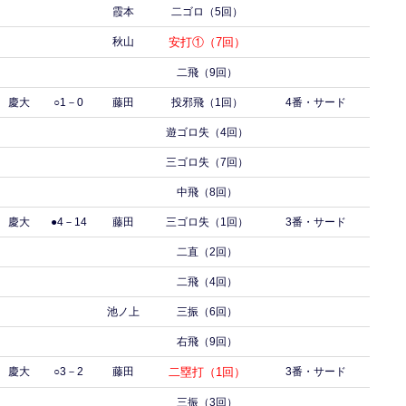
霞本
二ゴロ（5回）
秋山
安打①（7回）
二飛（9回）
慶大
○1－0
藤田
投邪飛（1回）
4番・サード
遊ゴロ失（4回）
三ゴロ失（7回）
中飛（8回）
慶大
●4－14
藤田
三ゴロ失（1回）
3番・サード
二直（2回）
二飛（4回）
池ノ上
三振（6回）
右飛（9回）
慶大
○3－2
藤田
二塁打（1回）
3番・サード
三振（3回）