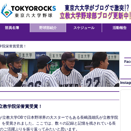
部員名簿
野球部紹介
スケジュール
活動報告
教学院栄誉賞受賞！
Fac
Insta
 立教学院栄誉賞受賞！
、我が立教大学OBで日本野球界の大スターでもある長嶋茂雄氏が立教学院
）を受賞されました。ここでは、数々の記録と記憶を残されている長
のご活躍ぶりを振り返ってみたいと思います。