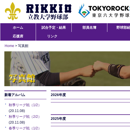
ホーム
試合予定・結果
部員名簿
野球部
応援席
リンク
Home
> 写真館
新着アルバム
2026年度
秋季リーグ戦（1/2）
(20.11.08)
秋季リーグ戦（2/2）
2025年度
(20.11.08)
春季リーグ戦（1/2）