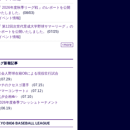
『 2026年度秋季リーグ戦 』のレポートを公開
いたしました。
(08/03)
イベント情報
]
『 第12回次世代育成大学野球サマーリーグ 』の
レポートを公開いたしました。
(07/25)
イベント情報
]
ログ新着記事
社会人野球在籍OBによる現役壮行試合
07.29）
ウチのクセスゴ選手
（07.15）
サマーコンサート♫
（07.12）
七夕企画🎋✨
（07.10）
2026年度春季フレッシュトーナメント
06.19）
YO BIG6 BASEBALL LEAGUE