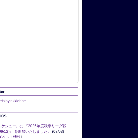
ter
ts by rikkiobbc
ICS
スケジュールに 『2026年度秋季リーグ戦
(09/12)』 を追加いたしました。
(08/03)
イベント情報
]