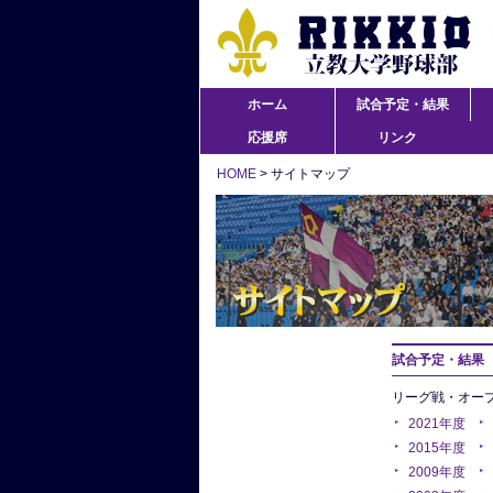
ホーム
試合予定・結果
応援席
リンク
HOME
> サイトマップ
試合予定・結果
リーグ戦・オー
2021年度
2015年度
2009年度