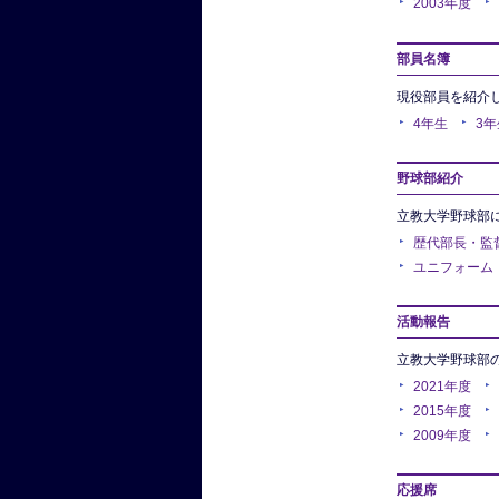
2003年度
部員名簿
現役部員を紹介
4年生
3年
野球部紹介
立教大学野球部
歴代部長・監
ユニフォーム
活動報告
立教大学野球部
2021年度
2015年度
2009年度
応援席