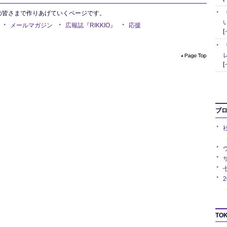
の皆さまで作りあげていくページです。
メールマガジン
広報誌『RIKKIO』
応援
[
[
ブ
（
（
TOK