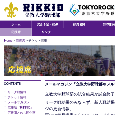
ホーム
試合予定・結果
部員名簿
野球部
応援席
リンク
Home
>
応援席
> チケット情報
CONTENTS
メールマガジン『立教大学野球部＠メル
リーグ戦情報
立教大学野球部の試合結果が試合終了
チケット情報
リーグ戦結果のみならず、新人戦結果
メールマガジン
広報誌『RIKKIO』
ジの更新情報、
応援団との共同企画
更には毎月選手からのメッセージをお