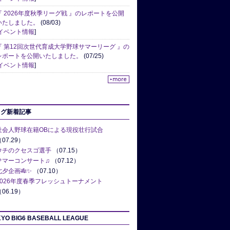
『 2026年度秋季リーグ戦 』のレポートを公開
いたしました。
(08/03)
イベント情報
]
『 第12回次世代育成大学野球サマーリーグ 』の
レポートを公開いたしました。
(07/25)
イベント情報
]
ログ新着記事
社会人野球在籍OBによる現役壮行試合
07.29）
ウチのクセスゴ選手
（07.15）
サマーコンサート♫
（07.12）
七夕企画🎋✨
（07.10）
2026年度春季フレッシュトーナメント
06.19）
YO BIG6 BASEBALL LEAGUE