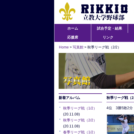
ホーム
試合予定・結果
応援席
リンク
Home
>
写真館
> 秋季リーグ戦（2/2）
新着アルバム
秋季リーグ戦（2
4位 3勝5敗2
秋季リーグ戦（1/2）
(20.11.08)
秋季リーグ戦（2/2）
(20.11.08)
春季リーグ戦（1/2）