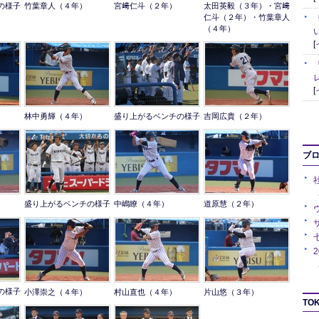
の様子
竹葉章人（４年）
宮﨑仁斗（２年）
太田英毅（３年）・宮﨑
仁斗（２年）・竹葉章人
（４年）
[
[
林中勇輝（４年）
盛り上がるベンチの様子
吉岡広貴（２年）
ブ
（
盛り上がるベンチの様子
中嶋瞭（４年）
道原慧（２年）
（
の様子
小澤崇之（４年）
村山直也（４年）
片山悠（３年）
TOK