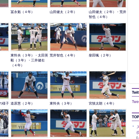
冨永魁（４年）
山田健太（２年）
山田健太（２年）・荒井
智也（４年）
東怜央（３年）・太田英
荒井智也（４年）
柴田颯（２年）
毅（３年）・三井健右
（４年）
Twit
Twee
の様子
道原慧（２年）
東怜央（３年）
宮慎太朗（４年）
TOP
[