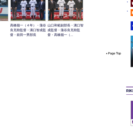
髙橋嶺一（４年）・蒲谷
山口和範副部長・溝口智
良充助監督・溝口智成監
成監督・蒲谷良充助監
督・前田一男部長
督・髙橋嶺一（...
RI