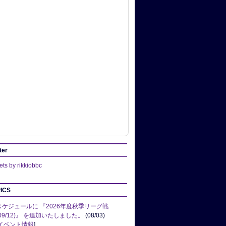
ter
ts by rikkiobbc
ICS
スケジュールに 『2026年度秋季リーグ戦
(09/12)』 を追加いたしました。
(08/03)
イベント情報
]