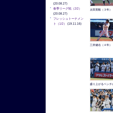
(20.08.27)
春季リーグ戦（2/2）
太田英毅（３年）
(20.08.27)
フレッシュトーナメン
ト（1/2）
(19.11.16)
三井健右（４年）
盛り上がるベンチ