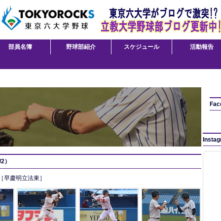
部員名簿
野球部紹介
スケジュール
活動報告
Fac
Insta
/2）
分［早慶明立法東］