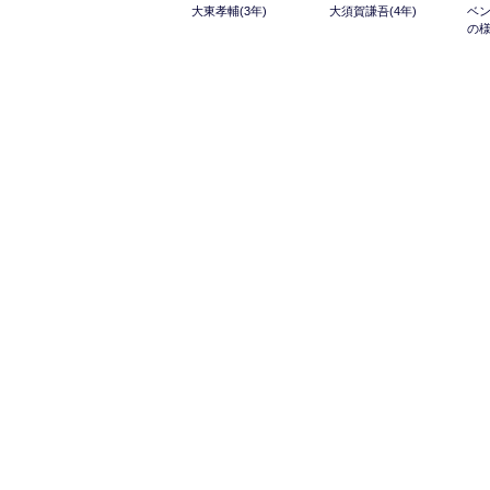
大東孝輔(3年)
大須賀謙吾(4年)
ベ
の