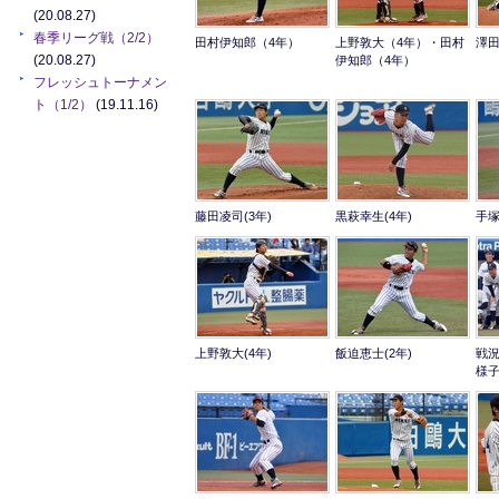
(20.08.27)
春季リーグ戦（2/2）
田村伊知郎（4年）
上野敦大（4年）・田村
澤田
(20.08.27)
伊知郎（4年）
フレッシュトーナメン
ト（1/2）
(19.11.16)
藤田凌司(3年)
黒萩幸生(4年)
手塚
上野敦大(4年)
飯迫恵士(2年)
戦
様