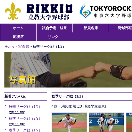
ホーム
試合予定・結果
部員名簿
野球部
応援席
リンク
Home
>
写真館
> 秋季リーグ戦（1/2）
新着アルバム
秋季リーグ戦（1/2）
4位 6勝6敗 勝点3 [明慶早立法東]
秋季リーグ戦（1/2）
(20.11.08)
秋季リーグ戦（2/2）
(20.11.08)
春季リーグ戦（1/2）