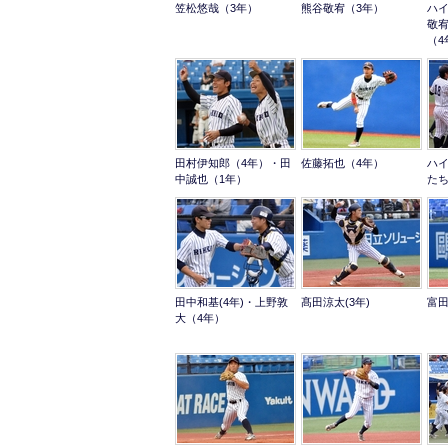
笠松悠哉（3年）
熊谷敬宥（3年）
ハ
敬
（4
田村伊知郎（4年）・田
佐藤拓也（4年）
ハ
中誠也（1年）
た
田中和基(4年)・上野敦
髙田涼太(3年)
富田
大（4年）