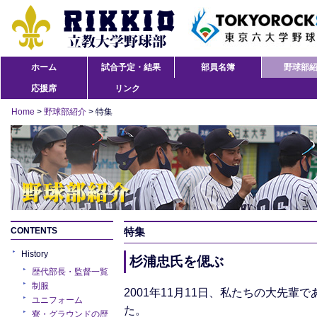
ホーム
試合予定・結果
部員名簿
野球部
応援席
リンク
Home
>
野球部紹介
> 特集
CONTENTS
特集
History
杉浦忠氏を偲ぶ
歴代部長・監督一覧
制服
2001年11月11日、私たちの大先輩
ユニフォーム
た。
寮・グラウンドの歴