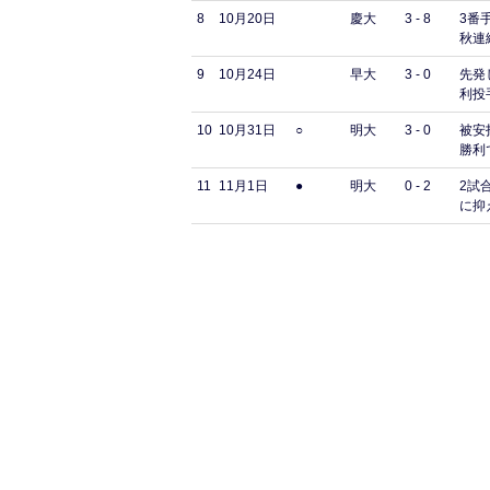
8
10月20日
慶大
3 - 8
3番
秋連
9
10月24日
早大
3 - 0
先発
利投
10
10月31日
○
明大
3 - 0
被安
勝利
11
11月1日
●
明大
0 - 2
2試
に抑