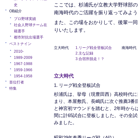
ここでは、杉浦氏が立教大学野球部の
史
OB紹介
南海時代のご活躍を振り返ってみよう
プロ野球実績
また、この場をおかりして、後輩一同
社会人野球チーム在
りいたします。
籍選手
都市対抗出場選手
ベストナイン
立大時代
1.リーグ戦全登板試合
南海時代
2010-
2.主な記録
1989-2009
3.合宿所脱走！？
1967-1988
1959-1966
立大時代
1954-1958
首位打者
1. リーグ戦全登板試合
特集
杉浦氏は、挙母（現豊田西）高校時代に
まり、本屋敷氏、長嶋氏に次ぐ推薦3番目
と神宮初マウンドを踏むと、2年時からは
間に計65試合に登板しました。その全
みました。
昭和29年春季リーグ戦（4位）