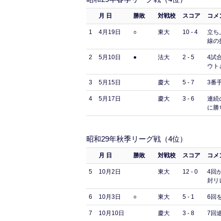
月 日
勝敗
対戦校
スコア
コメ
1
4月19日
○
東大
10 - 4
立ち
線の
2
5月10日
●
法大
2 - 5
4試
ウト
3
5月15日
慶大
5 - 7
3番
4
5月17日
慶大
3 - 6
連続
に勝
昭和29年秋季リーグ戦（4位）
月 日
勝敗
対戦校
スコア
コメ
5
10月2日
東大
12 - 0
4回
封リ
6
10月3日
○
東大
5 - 1
6回
7
10月10日
慶大
3 - 8
7回