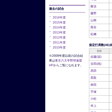
飯迫
過去の試合
藤野
2016年度
山根
2015年度
熊谷
2014年度
2013年度
松﨑
2012年度
2011年度
規定打席数(46)
2010年度
名前
※2009年度以前の試合結
佐藤(栄)
果は
東京六大学野球連盟
吉田(純)
HP
からご覧になれます。
髙田
髙取
林田
手塚
小松
井上