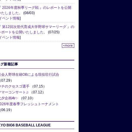
『 2026年度秋季リーグ戦 』のレポートを公開
いたしました。
(08/03)
イベント情報
]
『 第12回次世代育成大学野球サマーリーグ 』の
レポートを公開いたしました。
(07/25)
イベント情報
]
ログ新着記事
社会人野球在籍OBによる現役壮行試合
07.29）
ウチのクセスゴ選手
（07.15）
サマーコンサート♫
（07.12）
七夕企画🎋✨
（07.10）
2026年度春季フレッシュトーナメント
06.19）
YO BIG6 BASEBALL LEAGUE