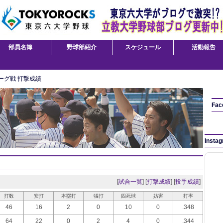
部員名簿
野球部紹介
スケジュール
活動報告
ーグ戦 打撃成績
Fac
Insta
[
試合一覧
] [
打撃成績
] [
投手成績
]
打数
安打
本塁打
犠打
四死球
妨害
打率
46
16
2
0
10
0
.348
64
22
0
2
4
0
.344