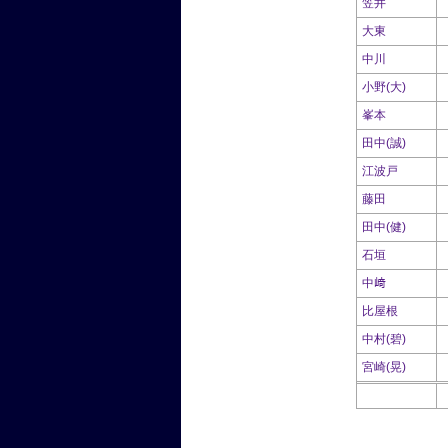
笠井
大東
中川
小野(大)
峯本
田中(誠)
江波戸
藤田
田中(健)
石垣
中﨑
比屋根
中村(碧)
宮崎(晃)