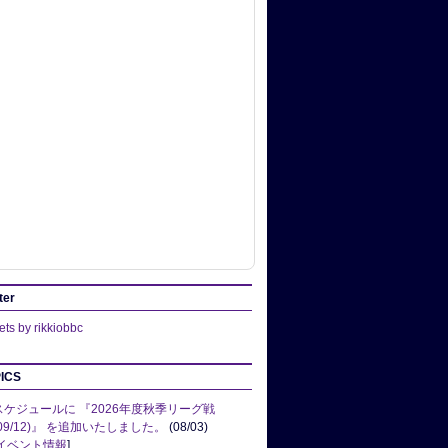
ter
ts by rikkiobbc
ICS
スケジュールに 『2026年度秋季リーグ戦
(09/12)』 を追加いたしました。
(08/03)
イベント情報
]