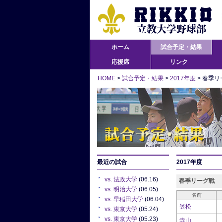
ホーム
試合予定・結果
応援席
リンク
HOME
>
試合予定・結果
>
2017年度
> 春季リ
最近の試合
2017年度
vs. 法政大学
(06.16)
春季リーグ戦
vs. 明治大学
(06.05)
名前
vs. 早稲田大学
(06.04)
笠松
vs. 東京大学
(05.24)
vs. 東京大学
(05.23)
寺山