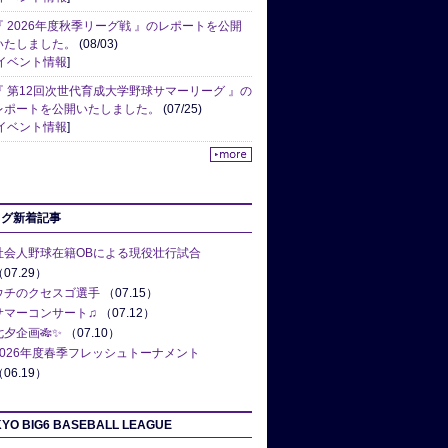
『 2026年度秋季リーグ戦 』のレポートを公開
いたしました。
(08/03)
イベント情報
]
『 第12回次世代育成大学野球サマーリーグ 』の
レポートを公開いたしました。
(07/25)
イベント情報
]
ログ新着記事
社会人野球在籍OBによる現役壮行試合
07.29）
ウチのクセスゴ選手
（07.15）
サマーコンサート♫
（07.12）
七夕企画🎋✨
（07.10）
2026年度春季フレッシュトーナメント
06.19）
YO BIG6 BASEBALL LEAGUE