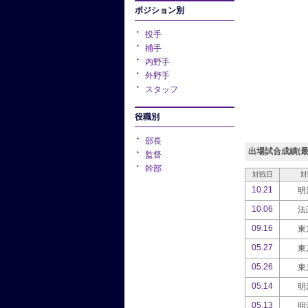
ポジション別
投手
捕手
内野手
外野手
スタッフ
役職別
部長
出場試合成績(最
監督
幹部
対戦日
対
10.21
明
10.06
法
09.16
東
05.27
東
05.26
東
05.14
明
05.13
明