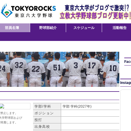
部員名簿
野球部紹介
スケジュール
活動報告
Fac
Insta
学部/学科
学部
学科(2027年)
ポジション
を禁止します。
大学野球部および
投打
に帰属します。
出身高校