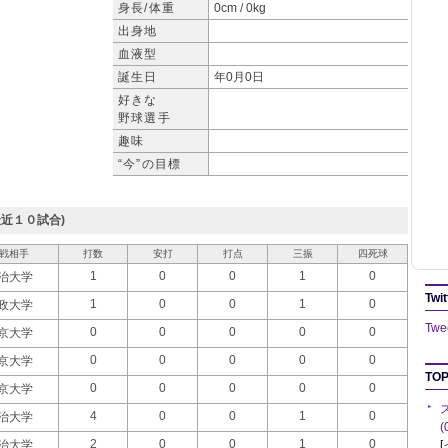
身長/体重
0cm / 0kg
出身地
血液型
誕生日
年0月0日
好きな
野球選手
趣味
“今”の目標
近１０試合)
戦相手
打数
安打
打点
三振
四死球
1
0
0
1
0
治大学
Twit
1
0
0
1
0
政大学
Twee
0
0
0
0
0
京大学
0
0
0
0
0
京大学
TOP
0
0
0
0
0
京大学
4
0
0
1
0
治大学
2
0
0
1
0
治大学
[