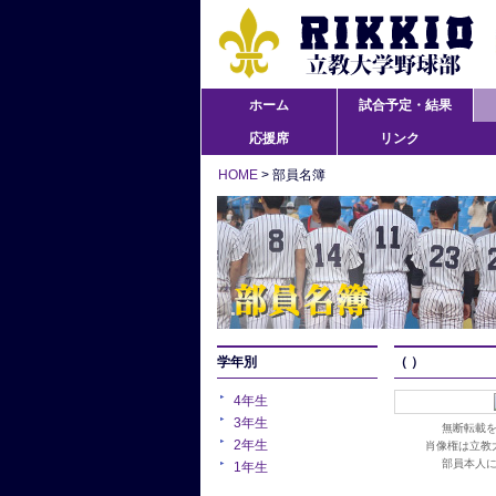
ホーム
試合予定・結果
応援席
リンク
HOME
> 部員名簿
学年別
（ ）
4年生
3年生
無断転載
2年生
肖像権は立教
部員本人
1年生