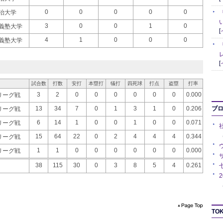
0
0
0
0
0
治大学
3
0
0
1
0
義塾大学
[
4
1
0
0
0
義塾大学
[
試合数
打数
安打
本塁打
犠打
四死球
打点
盗塁
打率
3
2
0
0
0
0
0
0
0.000
季リーグ戦
13
34
7
0
1
3
1
0
0.206
ブ
季リーグ戦
6
14
1
0
0
1
0
0
0.071
季リーグ戦
（
15
64
22
0
2
4
4
4
0.344
季リーグ戦
1
1
0
0
0
0
0
0
0.000
季リーグ戦
38
115
30
0
3
8
5
4
0.261
（
TOK