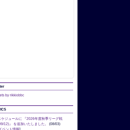
ter
ts by rikkiobbc
ICS
スケジュールに 『2026年度秋季リーグ戦
(09/12)』 を追加いたしました。
(08/03)
イベント情報
]