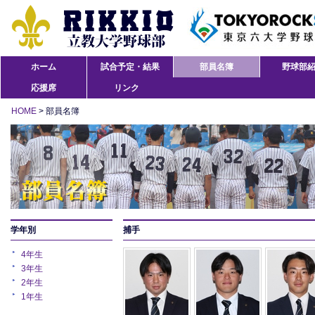
ホーム
試合予定・結果
部員名簿
野球部
応援席
リンク
HOME
> 部員名簿
学年別
捕手
4年生
3年生
2年生
1年生