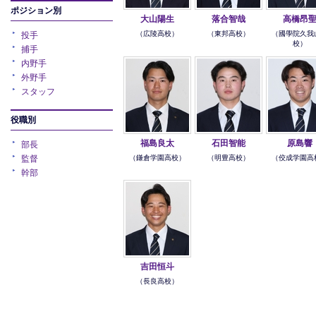
ポジション別
大山陽生
落合智哉
高橋昂
（広陵高校）
（東邦高校）
（國學院久我
投手
校）
捕手
内野手
外野手
スタッフ
役職別
福島良太
石田智能
原島響
部長
（鎌倉学園高校）
（明豊高校）
（佼成学園高
監督
幹部
吉田恒斗
（長良高校）