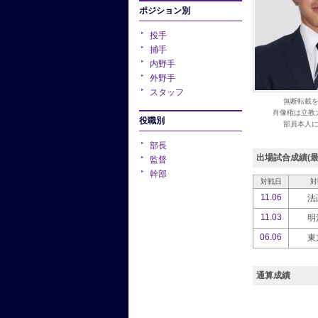
ポジション別
投手
捕手
内野手
外野手
スタッフ
無断転載
肖像権は立教
役職別
部員本人
部長
出場試合成績(最
監督
幹部
対戦日
対
11.06
法
11.03
明
06.06
東
通算成績