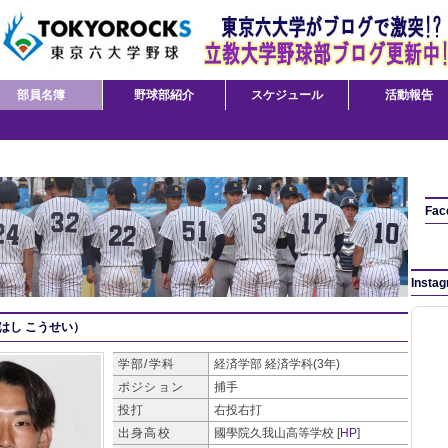
部員名簿
野球部紹介
スケジュール
活動報告
Fac
Insta
はし こうせい）
学部/学科
経済学部
経済学科(3年)
ポジション
捕手
投打
右投右打
出身高校
國學院久我山高等学校 [
HP
]