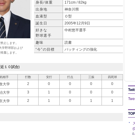
身長/体重
171cm / 82kg
出身地
神奈川県
血液型
Ｏ型
誕生日
2005年12月9日
好きな
中村悠平選手
野球選手
趣味
読書
を禁止します。
大学野球部および
“今”の目標
バッティングの強化
に帰属します。
近１０試合)
戦相手
打数
安打
打点
三振
四死球
2
0
0
0
0
政大学
Twit
3
1
0
0
0
治大学
Twee
2
1
0
1
1
京大学
TOP
[