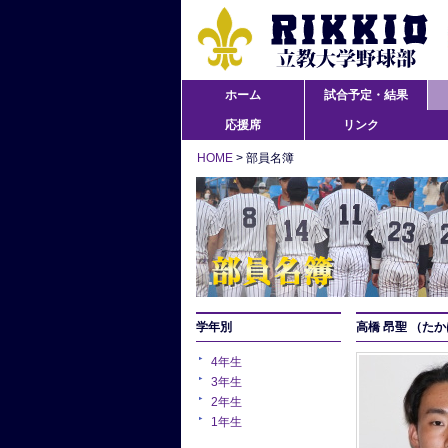
ホーム
試合予定・結果
応援席
リンク
HOME
> 部員名簿
学年別
高橋 昂聖
（たか
4年生
3年生
2年生
1年生