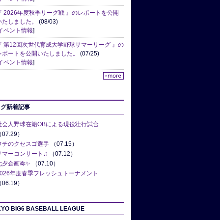
『 2026年度秋季リーグ戦 』のレポートを公開
いたしました。
(08/03)
イベント情報
]
『 第12回次世代育成大学野球サマーリーグ 』の
レポートを公開いたしました。
(07/25)
イベント情報
]
ログ新着記事
社会人野球在籍OBによる現役壮行試合
07.29）
ウチのクセスゴ選手
（07.15）
サマーコンサート♫
（07.12）
七夕企画🎋✨
（07.10）
2026年度春季フレッシュトーナメント
06.19）
YO BIG6 BASEBALL LEAGUE