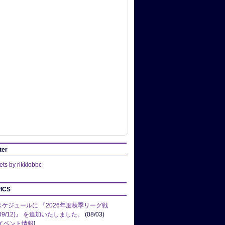
ter
ts by rikkiobbc
ICS
スケジュールに 『2026年度秋季リーグ戦
(09/12)』 を追加いたしました。
(08/03)
イベント情報
]