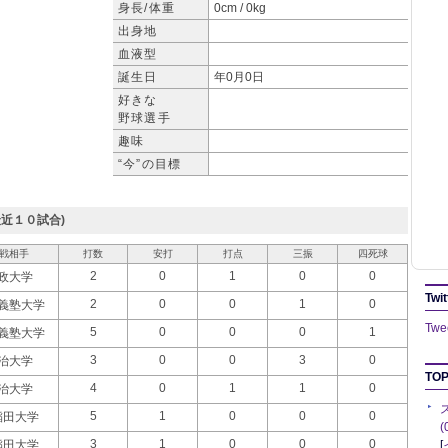
身長/体重
0cm / 0kg
出身地
血液型
誕生日
年0月0日
好きな
野球選手
趣味
“今”の目標
近１０試合)
戦相手
打数
安打
打点
三振
四死球
2
0
1
0
0
政大学
Twit
2
0
0
1
0
義塾大学
Twee
5
0
0
0
1
義塾大学
3
0
0
3
0
治大学
TOP
4
0
1
1
0
治大学
5
1
0
0
0
稲田大学
3
1
0
0
0
稲田大学
[