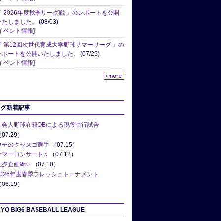
『 2026年度秋季リーグ戦 』のレポートを公開
いたしました。
(08/03)
イベント情報
]
『 第12回次世代育成大学野球サマーリーグ 』の
レポートを公開いたしました。
(07/25)
イベント情報
]
ログ新着記事
社会人野球在籍OBによる現役壮行試合
07.29）
ウチのクセスゴ選手
（07.15）
サマーコンサート♫
（07.12）
七夕企画🎋✨
（07.10）
2026年度春季フレッシュトーナメント
06.19）
YO BIG6 BASEBALL LEAGUE