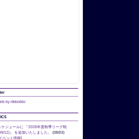
ter
ts by rikkiobbc
ICS
スケジュールに 『2026年度秋季リーグ戦
(09/12)』 を追加いたしました。
(08/03)
イベント情報
]