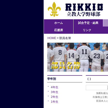
ホーム
試合予定・結果
応援席
リンク
HOME
> 部員名簿
学年別
（ ）
4年生
3年生
無断転載
2年生
肖像権は立教
部員本人
1年生