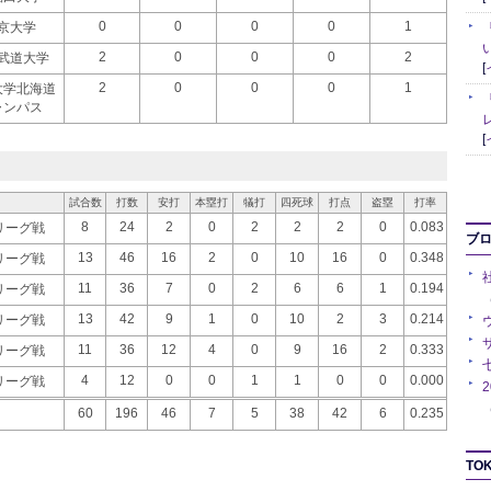
0
0
0
0
1
京大学
2
0
0
0
2
武道大学
[
2
0
0
0
1
大学北海道
ャンパス
[
試合数
打数
安打
本塁打
犠打
四死球
打点
盗塁
打率
8
24
2
0
2
2
2
0
0.083
季リーグ戦
ブ
13
46
16
2
0
10
16
0
0.348
季リーグ戦
11
36
7
0
2
6
6
1
0.194
季リーグ戦
（
13
42
9
1
0
10
2
3
0.214
季リーグ戦
11
36
12
4
0
9
16
2
0.333
季リーグ戦
4
12
0
0
1
1
0
0
0.000
季リーグ戦
（
60
196
46
7
5
38
42
6
0.235
TOK