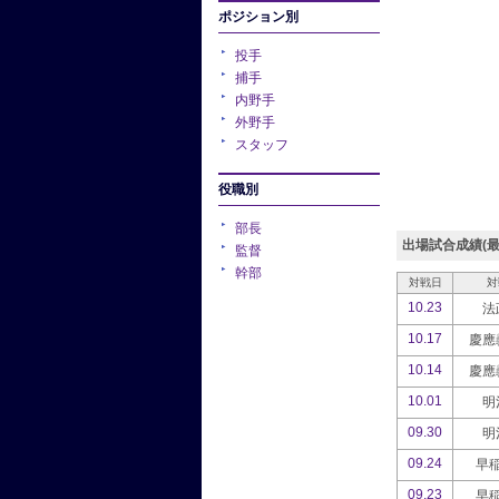
ポジション別
投手
捕手
内野手
外野手
スタッフ
役職別
部長
出場試合成績(最
監督
幹部
対戦日
対
10.23
法
10.17
慶應
10.14
慶應
10.01
明
09.30
明
09.24
早
09.23
早