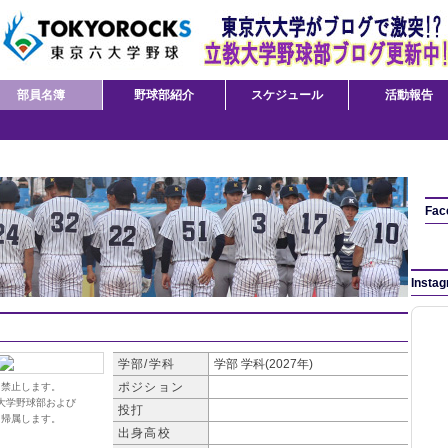
部員名簿
野球部紹介
スケジュール
活動報告
Fac
Insta
学部/学科
学部
学科(2027年)
ポジション
を禁止します。
大学野球部および
投打
に帰属します。
出身高校