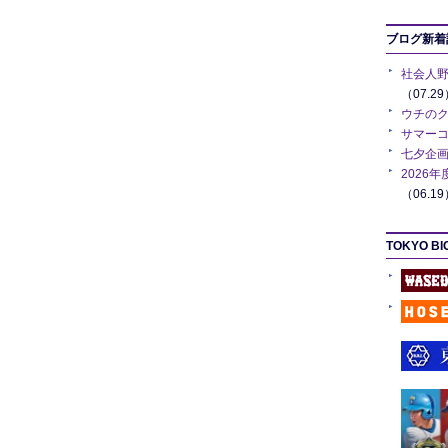
ブログ新着
社会人野
（07.2
ウチの
サマーコ
七夕企画
2026
（06.1
TOKYO BI