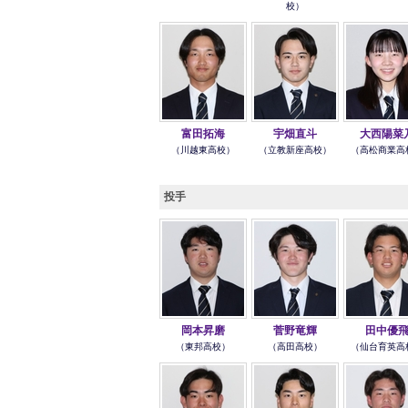
校）
富田拓海
宇畑直斗
大西陽菜
（川越東高校）
（立教新座高校）
（高松商業高
投手
岡本昇磨
菅野竜輝
田中優
（東邦高校）
（高田高校）
（仙台育英高