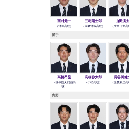
西村元一
三宅陽士郎
山田渓
（池田高校）
（立教池袋高校）
（大垣日大高
捕手
高橋昂聖
高橋弥太郎
長谷川健
（國學院久我山高
（小松高校）
（立教新座高
校）
内野