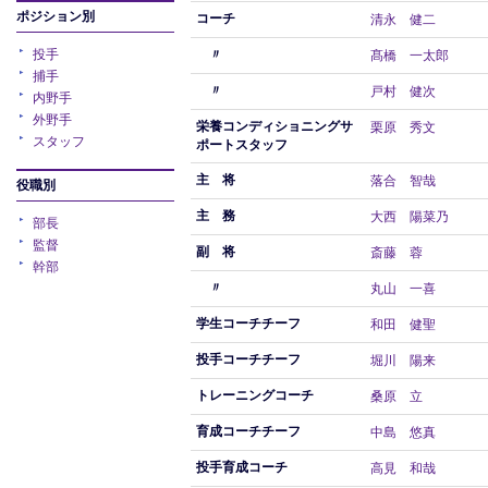
ポジション別
コーチ
清永 健二
投手
〃
髙橋 一太郎
捕手
〃
戸村 健次
内野手
外野手
栄養コンディショニングサ
栗原 秀文
スタッフ
ポートスタッフ
主 将
落合 智哉
役職別
主 務
大西 陽菜乃
部長
監督
副 将
斎藤 蓉
幹部
〃
丸山 一喜
学生コーチチーフ
和田 健聖
投手コーチチーフ
堀川 陽来
トレーニングコーチ
桑原 立
育成コーチチーフ
中島 悠真
投手育成コーチ
高見 和哉