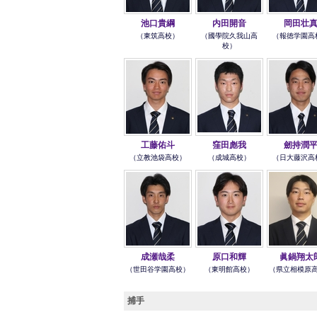
池口貴綱
内田開音
岡田壮
（東筑高校）
（國學院久我山高
（報徳学園高
校）
工藤佑斗
窪田彪我
劒持潤
（立教池袋高校）
（成城高校）
（日大藤沢高
成瀬哉柔
原口和輝
眞鍋翔太
（世田谷学園高校）
（東明館高校）
（県立相模原
捕手