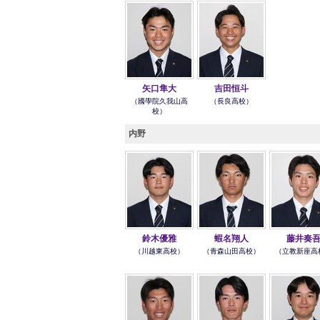
矢口隼大
吉田恒斗
（國學院久我山高
（長良高校）
校）
内野
鈴木優雅
蝦名翔人
藤井奏
（川越東高校）
（青森山田高校）
（立教新座高