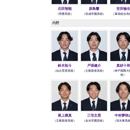
石田智能
原島響
安田愉
（明豊高校）
（佼成学園高校）
（幕張総合高
内野
鈴木拓斗
戸張健介
真砂十
（仙台育英高校）
（立教新座高校）
（神戸国際大
校）
尾上樟真
三宅主晃
中村夢咲
（立教新座高校）
（金光学園高校）
（清水東高