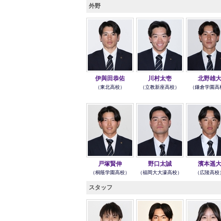
外野
伊與田恭佑
川村太壱
北野雄
（東北高校）
（立教新座高校）
（鎌倉学園高
戸塚賢伸
野口太誠
濱本遥
（桐蔭学園高校）
（福岡大大濠高校）
（広陵高校
スタッフ