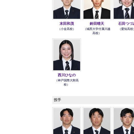
末田和茂
鈴田晴天
石田つづ
（小金高校）
（城西大学付属川越
（愛知高校
高校）
西川ひなの
（神戸国際大附高
校）
投手