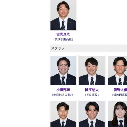
吉岡真玖
（佼成学園高校）
スタッフ
小田部輝
國江悠太
龍野太
（春日部共栄高校）
（長良高校）
（浜松西高