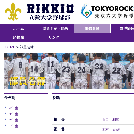
ホーム
試合予定・結果
部員名簿
野球部
応援席
リンク
HOME
> 部員名簿
学年別
役職
4年生
3年生
部 長
山口 和範
2年生
1年生
監 督
木村 泰雄