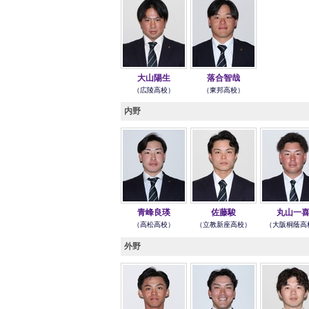
大山陽生
落合智哉
（広陵高校）
（東邦高校）
内野
青峰良瑛
佐藤駿
丸山一
（高松高校）
（立教新座高校）
（大阪桐蔭高
外野