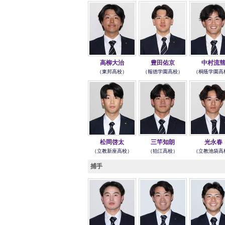
高柳大治
豊田佑京
中村流
（東邦高校）
（報徳学園高校）
（桐蔭学園高
松岡啓太
三竿知朗
光永春
（立教新座高校）
（狛江高校）
（立教池袋高
捕手