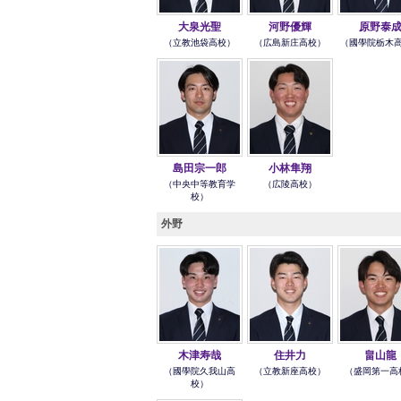
大泉光聖
河野優輝
原野泰
（立教池袋高校）
（広島新庄高校）
（國學院栃木
島田宗一郎
小林隼翔
（中央中等教育学
（広陵高校）
校）
外野
木津寿哉
住井力
畠山龍
（國學院久我山高
（立教新座高校）
（盛岡第一高
校）