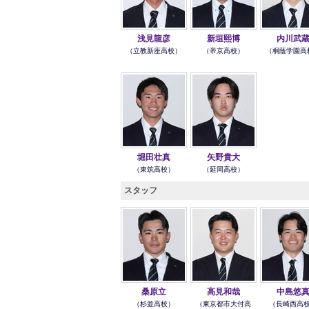
浅見龍彦
新垣熙博
内川武
（立教新座高校）
（帝京高校）
（桐蔭学園高
堀田壮真
矢野貴大
（東筑高校）
（延岡高校）
スタッフ
桑原立
高見和哉
中島悠
（杉並高校）
（東京都市大付高
（長崎西高