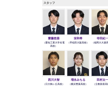
スタッフ
齋藤悠葵
栄和希
寺田紀
（愛知工業大学名電
（早稲田大阪高校）
（福岡大大濠
高校）
西川大智
増永みちる
田村太
（日大鶴ヶ丘高校）
（横浜雙葉高校）
（立教新座高