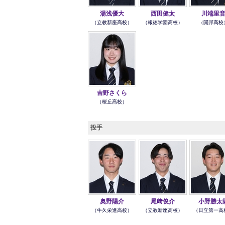
湯浅優大
西田健太
川端里
（立教新座高校）
（報徳学園高校）
（開邦高校
吉野さくら
（桜丘高校）
投手
奥野陽介
尾﨑俊介
小野勝太
（牛久栄進高校）
（立教新座高校）
（日立第一高