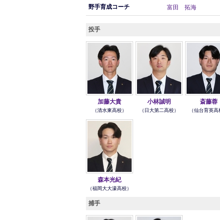
野手育成コーチ
富田 拓海
投手
加藤大貴
小林誠明
斎藤蓉
（清水東高校）
（日大第二高校）
（仙台育英高
森本光紀
（福岡大大濠高校）
捕手