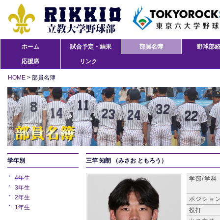
ホーム
試合予定・結果
部員名簿
野球部
応援席
リンク
HOME
> 部員名簿
学年別
三竿 知朗
（みさお ともろう）
4年生
学部/学科
3年生
2年生
ポジショ
1年生
投打