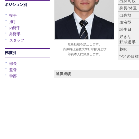
出身高校
ポジション別
身長/体重
出身地
投手
捕手
血液型
内野手
誕生日
外野手
好きな
スタッフ
野球選手
無断転載を禁止します。
趣味
肖像権は立教大学野球部および
役職別
部員本人に帰属します。
“今”の目
部長
監督
通算成績
幹部