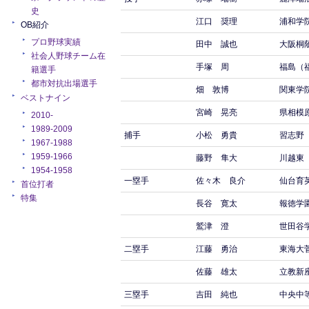
史
江口 奨理
浦和学
OB紹介
プロ野球実績
田中 誠也
大阪桐
社会人野球チーム在
手塚 周
福島（
籍選手
都市対抗出場選手
畑 敦博
関東学
ベストナイン
宮崎 晃亮
県相模
2010-
1989-2009
捕手
小松 勇貴
習志野
1967-1988
1959-1966
藤野 隼大
川越東
1954-1958
一塁手
佐々木 良介
仙台育
首位打者
特集
長谷 寛太
報徳学
鷲津 澄
世田谷
二塁手
江藤 勇治
東海大
佐藤 雄太
立教新
三塁手
吉田 純也
中央中