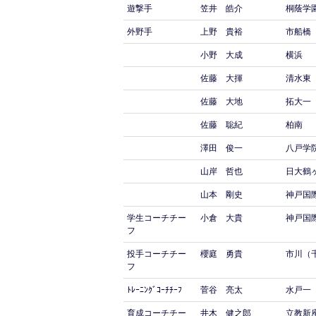
遊撃手
笠井 皓介
桐蔭学
外野手
上野 貴裕
市船橋
小野 大成
横浜
佐藤 大揮
清水東
佐藤 大地
拓大一
佐藤 聡紀
柏南
澤田 俊一
八戸学
山岸 哲也
日大鶴
山本 剛史
神戸国
学生コーチチー
小倉 大貴
神戸国
フ
投手コーチチー
櫻庭 勇貴
市川（
フ
ﾄﾚｰﾆﾝｸﾞｺｰﾁﾁｰﾌ
菅谷 亮太
水戸一
育成コーチチー
井木 健之郎
立教新