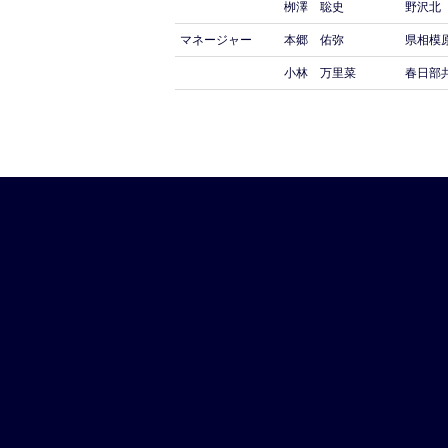
栁澤 聡史
野沢北
マネージャー
本郷 佑弥
県相模
小林 万里菜
春日部