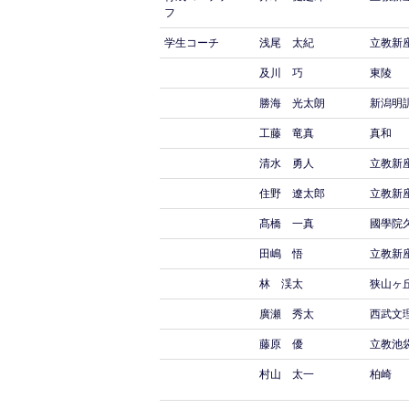
フ
学生コーチ
浅尾 太紀
立教新
及川 巧
東陵
勝海 光太朗
新潟明
工藤 竜真
真和
清水 勇人
立教新
住野 遼太郎
立教新
髙橋 一真
國學院
田嶋 悟
立教新
林 渓太
狭山ヶ
廣瀬 秀太
西武文
藤原 優
立教池
村山 太一
柏崎