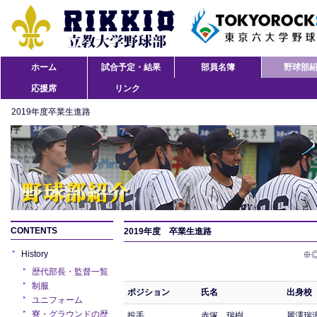
ホーム
試合予定・結果
部員名簿
野球部
応援席
リンク
2019年度卒業生進路
CONTENTS
2019年度 卒業生進路
History
※
歴代部長・監督一覧
制服
ポジション
氏名
出身校
ユニフォーム
寮・グラウンドの歴
投手
赤塚 瑞樹
麗澤瑞