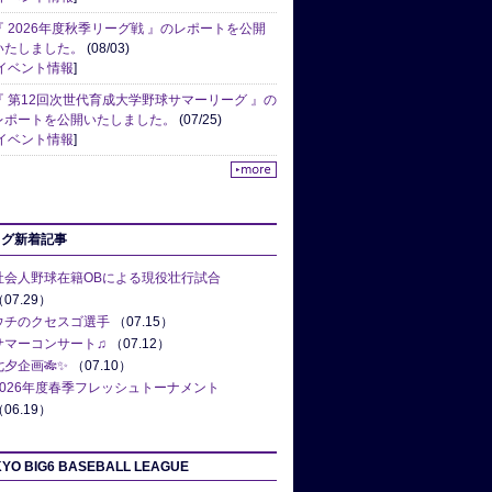
『 2026年度秋季リーグ戦 』のレポートを公開
いたしました。
(08/03)
イベント情報
]
『 第12回次世代育成大学野球サマーリーグ 』の
レポートを公開いたしました。
(07/25)
イベント情報
]
ログ新着記事
社会人野球在籍OBによる現役壮行試合
07.29）
ウチのクセスゴ選手
（07.15）
サマーコンサート♫
（07.12）
七夕企画🎋✨
（07.10）
2026年度春季フレッシュトーナメント
06.19）
YO BIG6 BASEBALL LEAGUE