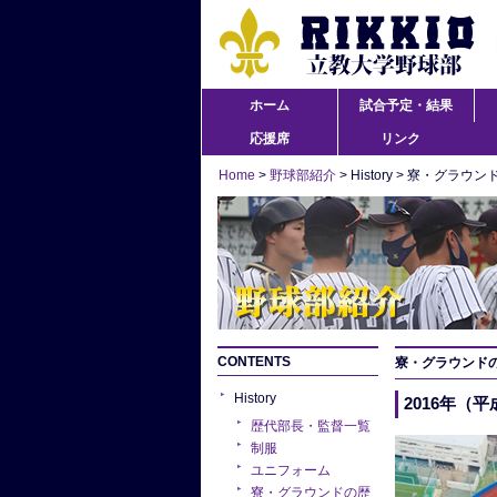
ホーム
試合予定・結果
応援席
リンク
Home
>
野球部紹介
> History > 寮・グラウン
CONTENTS
寮・グラウンド
History
2016年（
歴代部長・監督一覧
制服
ユニフォーム
寮・グラウンドの歴