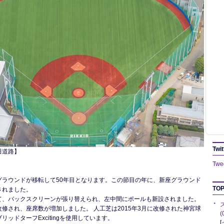
Twit
田道路】
Twee
グラウンドが移転して50年目となります。この節目の年に、新座グラウンド
TOP
されました。
て、バックスクリーンが張り替えられ、左中間にポールも新設されました。
修され、座席数が増加しました。 人工芝は2015年3月に改修された神宮球
リッドターフExcitingを使用しています。
[