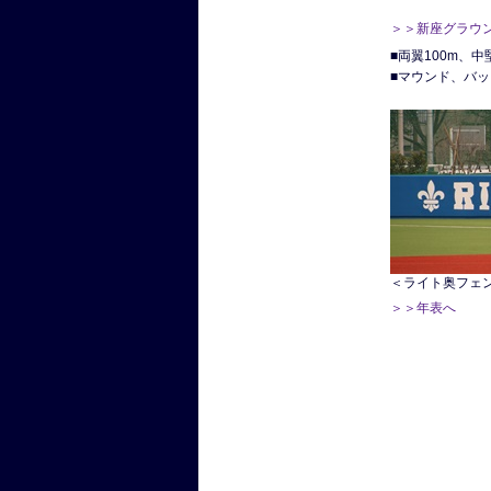
＞＞新座グラウ
■両翼100m、中
■マウンド、バ
＜ライト奥フェ
＞＞年表へ