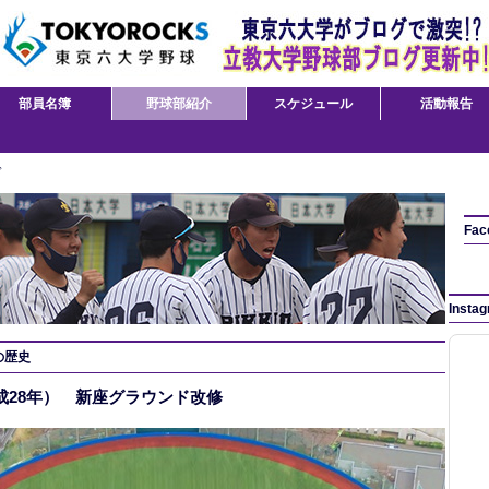
部員名簿
野球部紹介
スケジュール
活動報告
ド
Fac
Insta
の歴史
平成28年） 新座グラウンド改修