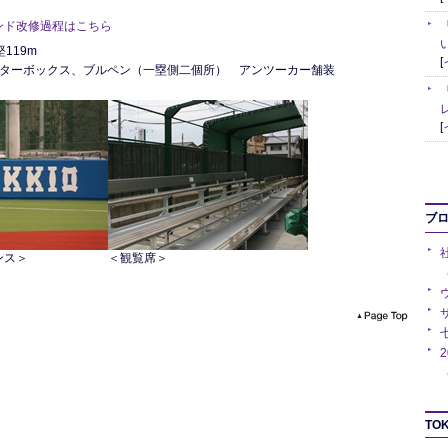
ンド改修過程はこちら
堅119m
[
ッターボックス、ブルペン（一塁側二個所） アンツーカー舗装
[
ブ
ンス＞
＜観覧席＞
（
（
TOK