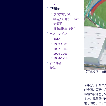
史
OB紹介
プロ野球実績
社会人野球チーム在
籍選手
都市対抗出場選手
ベストナイン
2010-
1989-2009
1967-1988
1959-1966
1954-1958
首位打者
特集
【写真提供：前
今年は、新座に
が全面人工芝化
球場の設備とし
また、観覧席が改
場と同じ、ハイブ