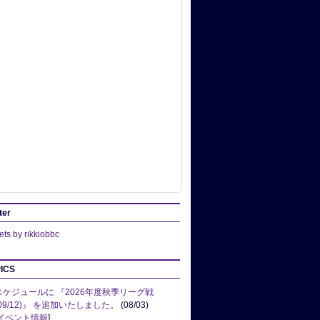
ter
ts by rikkiobbc
ICS
スケジュールに 『2026年度秋季リーグ戦
(09/12)』 を追加いたしました。
(08/03)
イベント情報
]