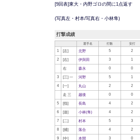
[9回表]東大・内野ゴロの間に1点返す
(写真左・村本/写真右・小林隼)
打撃成績
選手名
打数
安打
1
5
2
[左]
北野
2
3
1
[右]
伊與田
0
0
右
森永
3
5
1
[三] 一
河野
4
2
2
[一]
丸山
0
0
走 三
越後
5
4
2
[指]
長島
6
4
2
[遊]
小林(隼)
7
5
3
[二]
村本
8
4
2
[捕]
落合
9
3
0
[中]
本間