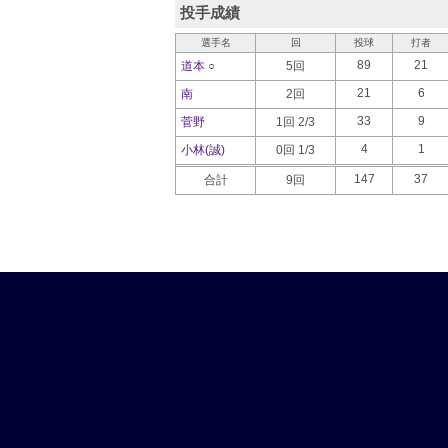
投手成績
選手名
回
投球
打者
89
21
道本
○
5回
21
6
南
2回
33
9
菅野
1回 2/3
4
1
小林(誠)
0回 1/3
147
37
合計
9回