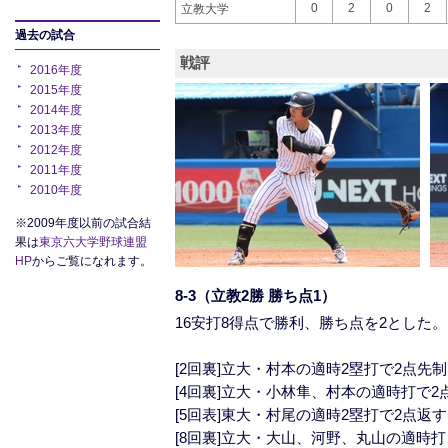
0
2
0
2
立教大学
過去の試合
戦評
2016年度
2015年度
2014年度
2013年度
2012年度
2011年度
2010年度
※2009年度以前の試合結
果は
東京六大学野球連盟
HP
からご覧になれます。
8-3（立教2勝 勝ち点1）
16安打8得点で勝利、勝ち点を2とした。
[2回裏]立大・村本の適時2塁打で2点先制
[4回裏]立大・小林隼、村本の適時打で2
[5回表]東大・村尾の適時2塁打で2点返す
[8回裏]立大・大山、河野、丸山の適時