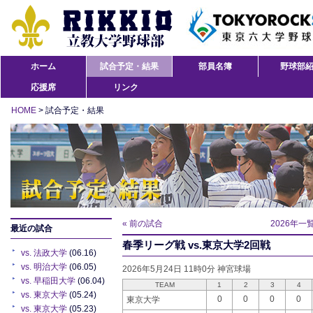
ホーム
試合予定・結果
部員名簿
野球部
応援席
リンク
HOME
> 試合予定・結果
« 前の試合
2026年一
最近の試合
春季リーグ戦 vs.東京大学2回戦
vs. 法政大学
(06.16)
vs. 明治大学
(06.05)
2026年5月24日 11時0分 神宮球場
vs. 早稲田大学
(06.04)
TEAM
1
2
3
4
vs. 東京大学
(05.24)
0
0
0
0
東京大学
vs. 東京大学
(05.23)