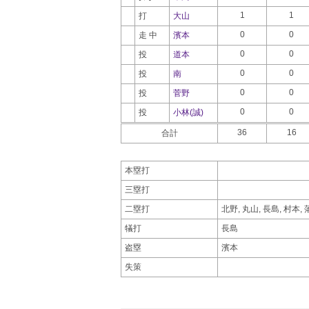
1
1
打
大山
0
0
走 中
濱本
0
0
投
道本
0
0
投
南
0
0
投
菅野
0
0
投
小林(誠)
36
16
合計
本塁打
三塁打
二塁打
北野, 丸山, 長島, 村本,
犠打
長島
盗塁
濱本
失策