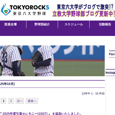
部員名簿
野球部紹介
スケジュール
活動報告
Fac
Insta
25年10月]
12件中 1 - 10 件目
1
2
次へ
最後へ
 2025年度引退セレモニー(10/27) 』 を追加いたしました。