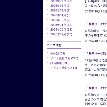
2026年04月 (11)
[6回裏]明大・
2026年03月 (7)
左・森本/右・西
2026年02月 (8)
2025年10月25
2026年01月 (0)
2025年12月 (2)
『 秋季リーグ戦
2025年11月 (12)
2025年10月 (13)
[2回表]慶大・常
2025年09月 (16)
隼の適時打で1点
2025年10月20
カテゴリ別
未分類 (54)
『 秋季リーグ戦
サイト更新情報 (210)
12安打6得点で勝
試合情報 (590)
失、八木の適時打で
イベント情報 (1414)
真左・山形/写真右.
2025年10月19
『 秋季リーグ戦
[2回裏]立大・山
落合のソロで同点
回裏]立大・犠飛、