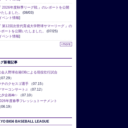
『 2026年度秋季リーグ戦 』のレポートを公開
いたしました。
(08/03)
イベント情報
]
『 第12回次世代育成大学野球サマーリーグ 』の
レポートを公開いたしました。
(07/25)
イベント情報
]
ログ新着記事
社会人野球在籍OBによる現役壮行試合
07.29）
ウチのクセスゴ選手
（07.15）
サマーコンサート♫
（07.12）
七夕企画🎋✨
（07.10）
2026年度春季フレッシュトーナメント
06.19）
YO BIG6 BASEBALL LEAGUE