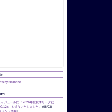
ter
ts by rikkiobbc
ICS
スケジュールに 『2026年度秋季リーグ戦
(09/12)』 を追加いたしました。
(08/03)
イベント情報
]