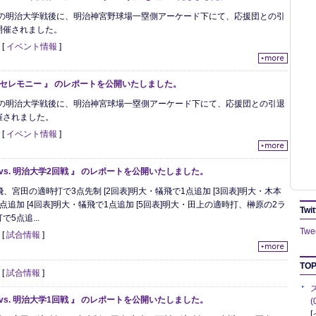
月）の明治大学戦後に、明治神宮野球場一塁側アーケード下にて、応援団との引
開催されました。
日
[
イベント情報
]
引退セレモニー 』 のレポートを公開いたしました。
月）の明治大学戦後に、明治神宮球場一塁側アーケード下にて、応援団との引退
催されました。
日
[
イベント情報
]
vs. 明治大学2回戦 』 のレポートを公開いたしました。
飛、宮田の適時打で3点先制 [2回表]明大・犠飛で1点追加 [3回表]明大・木本
点追加 [4回表]明大・犠飛で1点追加 [5回表]明大・田上の適時打、榊原の2ラ
Twit
5点追...
Twee
日
[
試合情報
]
TOP
日
[
試合情報
]
vs. 明治大学1回戦 』 のレポートを公開いたしました。
[