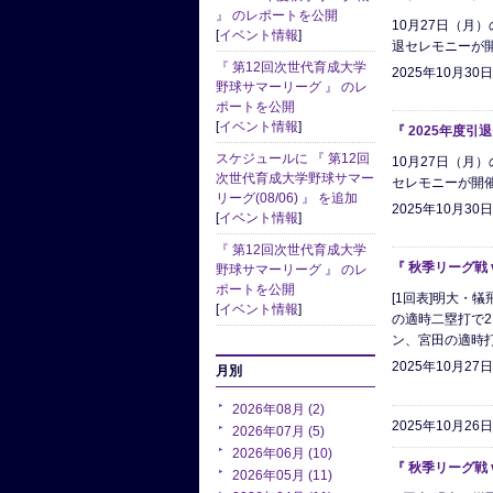
』 のレポートを公開
10月27日（
[
イベント情報
]
退セレモニーが
『 第12回次世代育成大学
2025年10月30
野球サマーリーグ 』 のレ
ポートを公開
[
イベント情報
]
『 2025年度
スケジュールに 『 第12回
10月27日（
次世代育成大学野球サマー
セレモニーが開
リーグ(08/06) 』 を追加
2025年10月30
[
イベント情報
]
『 第12回次世代育成大学
『 秋季リーグ戦 
野球サマーリーグ 』 のレ
ポートを公開
[1回表]明大・犠
[
イベント情報
]
の適時二塁打で2
ン、宮田の適時打で
2025年10月27
月別
2026年08月 (2)
2025年10月26
2026年07月 (5)
2026年06月 (10)
『 秋季リーグ戦 
2026年05月 (11)