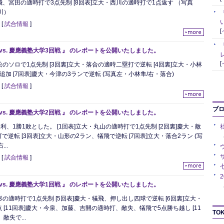
犠飛、宮田の適時打で3点先制 [8回表]立大・西川の適時打で1点返す （写真
川）
日
[
試合情報
]
[
 vs. 慶應義塾大学3回戦 』 のレポートを公開いたしました。
[
松のソロで1点先制 [3回裏]立大・落合の適時二塁打で逆転 [4回裏]立大・小林
追加 [7回表]慶大・今津の3ランで逆転 (写真左・小林隼/右・落合)
日
[
試合情報
]
ブ
 vs. 慶應義塾大学2回戦 』 のレポートを公開いたしました。
利、1勝1敗とした。 [1回表]立大・丸山の適時打で1点先制 [2回裏]慶大・敵
逆転 [3回表]立大・山形の2ラン、犠飛で逆転 [7回表]立大・落合2ラン (写
（
..
日
[
試合情報
]
 vs. 慶應義塾大学1回戦 』 のレポートを公開いたしました。
（
形の適時打で1点先制 [5回表]慶大・犠飛、押し出し四球で逆転 [6回裏]立大・
 [11回表]慶大・今泉、加藤、吉開の適時打、敵失、犠飛で5点勝ち越し [11
TOK
敵失で...