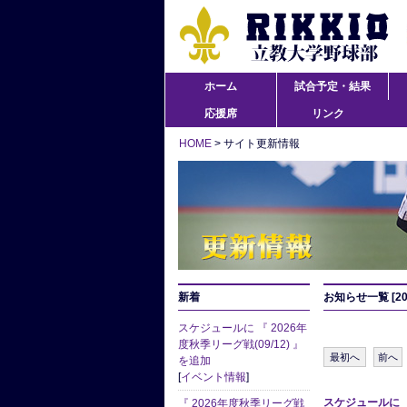
ホーム
試合予定・結果
応援席
リンク
HOME
> サイト更新情報
新着
お知らせ一覧 [20
スケジュールに 『 2026年
度秋季リーグ戦(09/12) 』
最初へ
前へ
を追加
[
イベント情報
]
スケジュールに 『
『 2026年度秋季リーグ戦