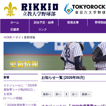
ホーム
試合予定・結果
部員名簿
野球部
応援席
リンク
HOME
> サイト更新情報
お知らせ一覧 [2026年06月]
新着
スケジュールに 『 2026年
度秋季リーグ戦(09/12) 』
を追加
最初へ
前へ
1
次へ
最後へ
[
イベント情報
]
『 2026年度秋季リーグ戦