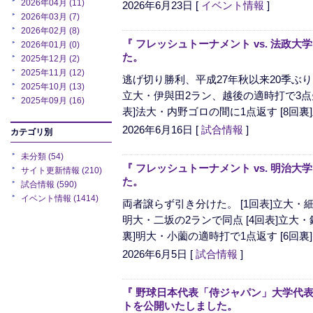
2026年04月 (11)
2026年6月23日
[
イベント情報
]
2026年03月 (7)
2026年02月 (8)
『 フレッシュトーナメント vs. 法政大
2026年01月 (0)
た。
2025年12月 (2)
2025年11月 (12)
逃げ切り勝利、平成27年秋以来20季ぶり1
2025年10月 (13)
立大・伊與田2ラン、越後の適時打で3点先制
2025年09月 (16)
表]法大・内野ゴロの間に1点返す [8回裏]
2026年6月16日
[
試合情報
]
カテゴリ別
未分類 (54)
『 フレッシュトーナメント vs. 明治大
サイト更新情報 (210)
た。
試合情報 (590)
イベント情報 (1414)
両者譲らず引き分けた。 [1回表]立大・細
明大・二坂の2ランで同点 [4回表]立大・
裏]明大・小薗の適時打で1点返す [6回裏]
2026年6月5日
[
試合情報
]
『 野球日本代表「侍ジャパン」大学代表
トを公開いたしました。