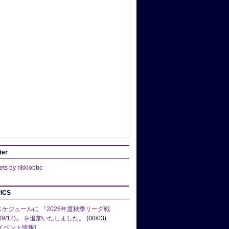
ter
ts by rikkiobbc
ICS
スケジュールに 『2026年度秋季リーグ戦
(09/12)』 を追加いたしました。
(08/03)
イベント情報
]