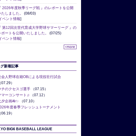
『 2026年度秋季リーグ戦 』のレポートを公開
いたしました。
(08/03)
イベント情報
]
『 第12回次世代育成大学野球サマーリーグ 』の
レポートを公開いたしました。
(07/25)
イベント情報
]
ログ新着記事
社会人野球在籍OBによる現役壮行試合
07.29）
ウチのクセスゴ選手
（07.15）
サマーコンサート♫
（07.12）
七夕企画🎋✨
（07.10）
2026年度春季フレッシュトーナメント
06.19）
YO BIG6 BASEBALL LEAGUE