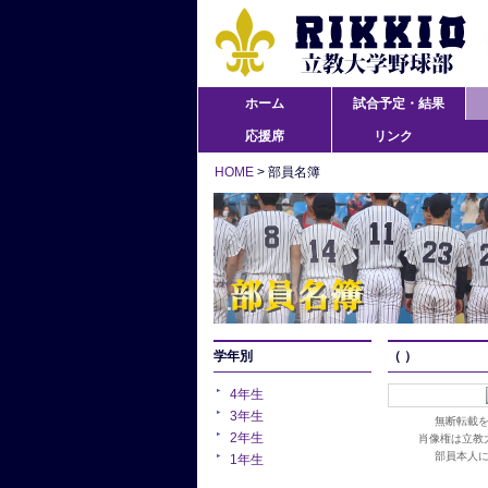
ホーム
試合予定・結果
応援席
リンク
HOME
> 部員名簿
学年別
（ ）
4年生
3年生
無断転載
2年生
肖像権は立教
部員本人
1年生