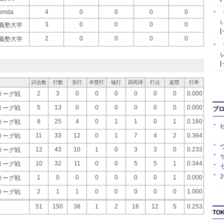
onda
4
0
0
0
0
3
0
0
0
0
義塾大学
[
2
0
0
0
0
義塾大学
[
試合数
打数
安打
本塁打
犠打
四死球
打点
盗塁
打率
2
3
0
0
0
0
0
0
0.000
季リーグ戦
5
13
0
0
0
0
0
0
0.000
季リーグ戦
ブ
8
25
4
0
1
1
0
1
0.160
季リーグ戦
11
33
12
0
1
7
4
2
0.364
季リーグ戦
（
12
43
10
1
0
3
3
0
0.233
季リーグ戦
10
32
11
0
0
5
5
1
0.344
季リーグ戦
1
0
0
0
0
0
0
1
0.000
季リーグ戦
（
2
1
1
0
0
0
0
0
1.000
季リーグ戦
51
150
38
1
2
16
12
5
0.253
TOK