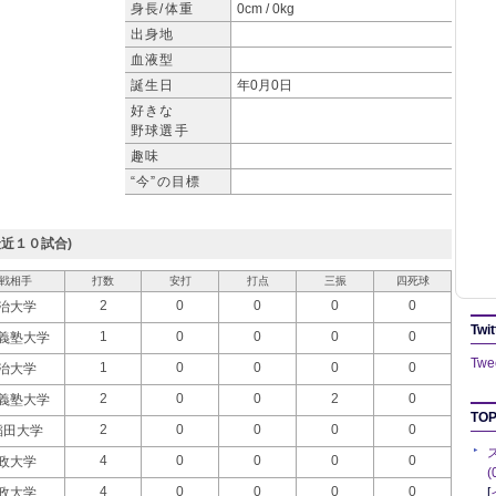
身長/体重
0cm / 0kg
出身地
血液型
誕生日
年0月0日
好きな
野球選手
趣味
“今”の目標
近１０試合)
戦相手
打数
安打
打点
三振
四死球
2
0
0
0
0
治大学
Twit
1
0
0
0
0
義塾大学
Twee
1
0
0
0
0
治大学
2
0
0
2
0
義塾大学
TOP
2
0
0
0
0
稲田大学
4
0
0
0
0
政大学
4
0
0
0
0
政大学
[