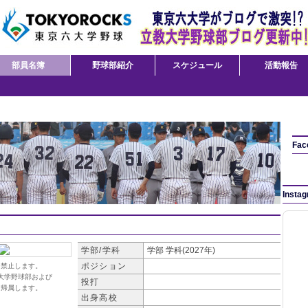
部員名簿
野球部紹介
スケジュール
活動報告
Fac
Insta
学部/学科
学部
学科(2027年)
ポジション
を禁止します。
大学野球部および
投打
に帰属します。
出身高校