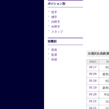
ポジション別
投手
捕手
内野手
外野手
スタッフ
役職別
部長
出場試合成績(最
監督
幹部
対戦日
対
09.17
明
09.09
慶應
05.28
明
05.19
慶應
04.28
早
04.22
法
04.21
法