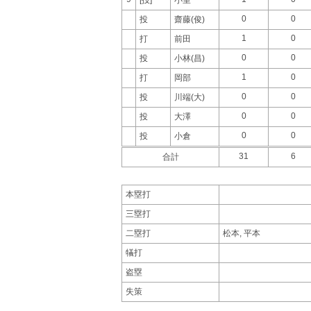
0
0
投
齋藤(俊)
1
0
打
前田
0
0
投
小林(昌)
1
0
打
岡部
0
0
投
川端(大)
0
0
投
大澤
0
0
投
小倉
31
6
合計
本塁打
三塁打
二塁打
松本, 平本
犠打
盗塁
失策