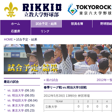
ホーム
試合予定・結果
部員名簿
野球部
応援席
リンク
HOME
> 試合予定・結果
« 前の試合
2012年一
最近の試合
春季リーグ戦 vs.明治大学3回戦
vs. 法政大学
(06.16)
vs. 明治大学
(06.05)
2012年5月28日 13時0分 神宮球場
vs. 早稲田大学
(06.04)
TEAM
1
2
3
4
vs. 東京大学
(05.24)
0
0
0
0
立教大学
vs. 東京大学
(05.23)