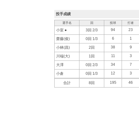
投手成績
選手名
回
投球
打者
94
23
小室 ●
3回 2/3
6
1
齋藤(俊)
0回 1/3
38
9
小林(昌)
2回
11
3
川端(大)
1回
34
7
大澤
0回 2/3
12
3
小倉
0回 1/3
195
46
合計
8回