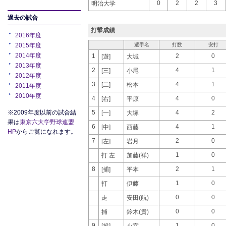
0
2
2
3
明治大学
過去の試合
打撃成績
2016年度
2015年度
選手名
打数
安打
2014年度
1
2
0
[遊]
大城
2013年度
2
4
1
[三]
小尾
2012年度
3
4
1
[二]
松本
2011年度
2010年度
4
4
0
[右]
平原
※2009年度以前の試合結
5
4
2
[一]
大塚
果は
東京六大学野球連盟
6
4
1
[中]
西藤
HP
からご覧になれます。
7
2
0
[左]
岩月
1
0
打 左
加藤(祥)
8
2
1
[捕]
平本
1
0
打
伊藤
0
0
走
安田(航)
0
0
捕
鈴木(貴)
9
1
0
[投]
小室