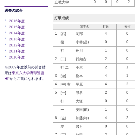
0
0
0
2
立教大学
過去の試合
打撃成績
2016年度
2015年度
選手名
打数
安打
2014年度
1
4
0
[右]
岡部
2013年度
0
0
投
小林(昌)
2012年度
1
0
打
舟川
2011年度
2010年度
2
2
0
[二]
我如古
※2009年度以前の試合結
2
1
打 二
小尾
果は
東京六大学野球連盟
3
4
1
[遊]
松本
HP
からご覧になれます。
4
4
2
[中] 右
平原
5
2
0
[一]
熊谷
0
0
打 一
大塚
1
0
一
安田(航)
6
4
2
[左]
加藤(祥)
0
0
左
岩月
7
2
0
[三]
前田