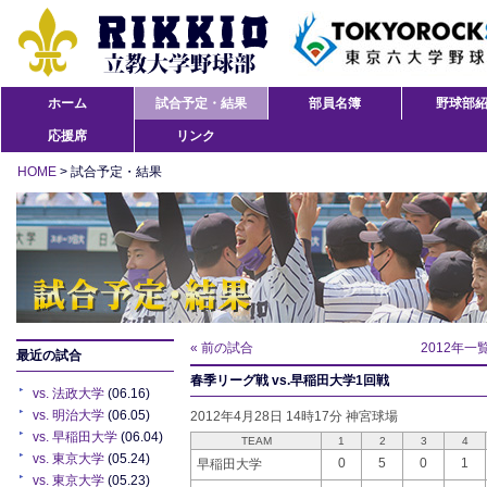
ホーム
試合予定・結果
部員名簿
野球部
応援席
リンク
HOME
> 試合予定・結果
« 前の試合
2012年一
最近の試合
春季リーグ戦 vs.早稲田大学1回戦
vs. 法政大学
(06.16)
vs. 明治大学
(06.05)
2012年4月28日 14時17分 神宮球場
vs. 早稲田大学
(06.04)
TEAM
1
2
3
4
vs. 東京大学
(05.24)
0
5
0
1
早稲田大学
vs. 東京大学
(05.23)