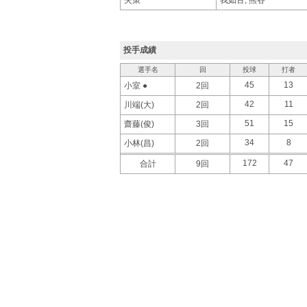
投手成績
選手名
回
投球
打者
45
13
小室 ●
2回
42
11
川端(大)
2回
51
15
齋藤(俊)
3回
34
8
小林(昌)
2回
172
47
合計
9回