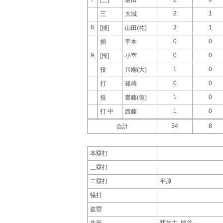
2
1
三
大城
8
3
1
[捕]
山田(祐)
0
0
捕
平本
9
0
0
[投]
小室
1
0
投
川端(大)
0
0
打
篠崎
1
0
投
齋藤(俊)
1
0
打 中
西藤
34
8
合計
本塁打
三塁打
二塁打
平原
犠打
盗塁
失策
我如古, 熊谷