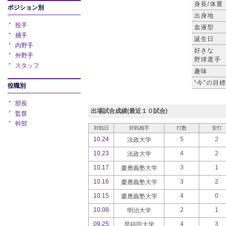
身長/体重
ポジション別
出身地
投手
血液型
捕手
誕生日
内野手
好きな
外野手
野球選手
スタッフ
趣味
“今”の目
役職別
部長
出場試合成績(最近１０試合)
監督
幹部
対戦日
対戦相手
打数
安打
10.24
5
2
法政大学
10.23
4
2
法政大学
10.17
3
1
慶應義塾大学
10.16
3
2
慶應義塾大学
10.15
4
0
慶應義塾大学
10.08
2
1
明治大学
09.25
4
3
早稲田大学