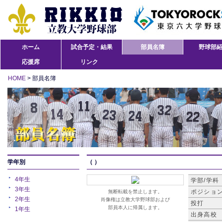
ホーム
試合予定・結果
部員名簿
野球部
応援席
リンク
HOME
> 部員名簿
学年別
（ ）
4年生
学部/学科
3年生
ポジショ
無断転載を禁止します。
2年生
肖像権は立教大学野球部および
投打
部員本人に帰属します。
1年生
出身高校