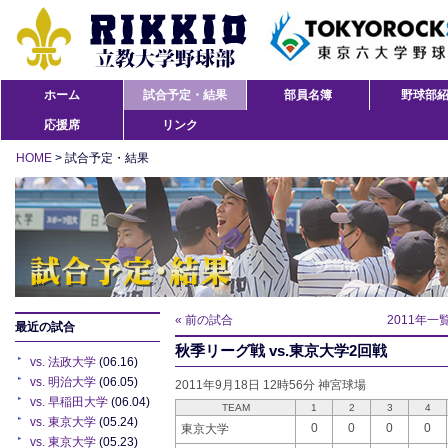
ホーム
試合予定・結果
部員名簿
野球部
応援席
リンク
HOME
> 試合予定・結果
« 前の試合
2011年一
最近の試合
秋季リーグ戦 vs.東京大学2回戦
vs. 法政大学
(06.16)
vs. 明治大学
(06.05)
2011年9月18日 12時56分 神宮球場
vs. 早稲田大学
(06.04)
TEAM
1
2
3
4
vs. 東京大学
(05.24)
0
0
0
0
東京大学
vs. 東京大学
(05.23)