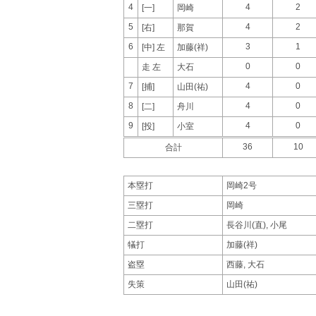
4
4
2
[一]
岡崎
5
4
2
[右]
那賀
6
3
1
[中] 左
加藤(祥)
0
0
走 左
大石
7
4
0
[捕]
山田(祐)
8
4
0
[二]
舟川
9
4
0
[投]
小室
36
10
合計
本塁打
岡崎2号
三塁打
岡崎
二塁打
長谷川(直), 小尾
犠打
加藤(祥)
盗塁
西藤, 大石
失策
山田(祐)