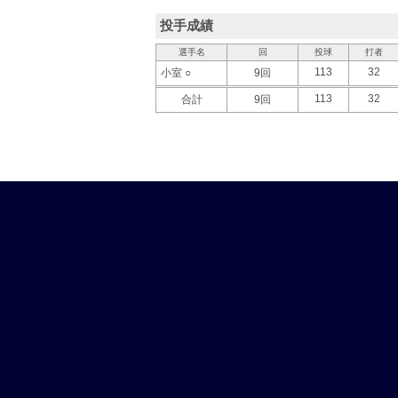
投手成績
選手名
回
投球
打者
113
32
小室 ○
9回
113
32
合計
9回