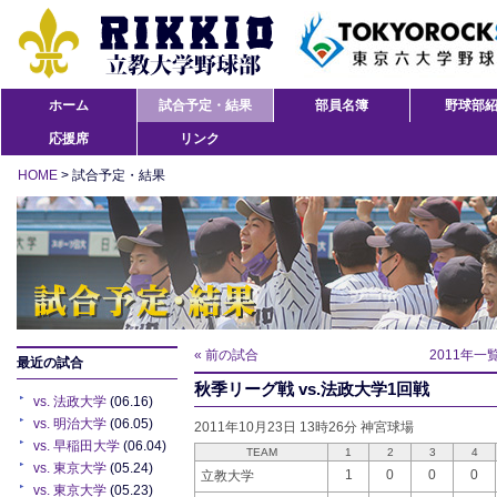
ホーム
試合予定・結果
部員名簿
野球部
応援席
リンク
HOME
> 試合予定・結果
« 前の試合
2011年一
最近の試合
秋季リーグ戦 vs.法政大学1回戦
vs. 法政大学
(06.16)
vs. 明治大学
(06.05)
2011年10月23日 13時26分 神宮球場
vs. 早稲田大学
(06.04)
TEAM
1
2
3
4
vs. 東京大学
(05.24)
1
0
0
0
立教大学
vs. 東京大学
(05.23)