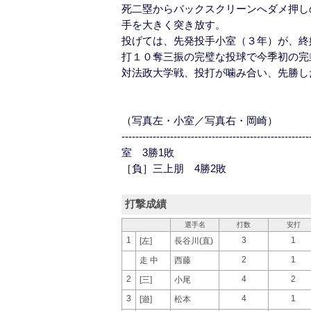
死二塁からバックスクリーンへダメ押し
手を大きく突き放す。
投げては、先発投手小室（３年）が、終
打１０奪三振の完璧な投球で今季初の完
対法政大学戦、投打が噛み合い、先勝し
（写真左・小室／写真右・岡崎）
--------------------------------------------------
室 3勝1敗
［負］三上朋 4勝2敗
打撃成績
選手名
打数
安打
1
3
1
[左]
長谷川(直)
2
1
走 中
西藤
2
4
2
[三]
小尾
3
4
1
[遊]
松本