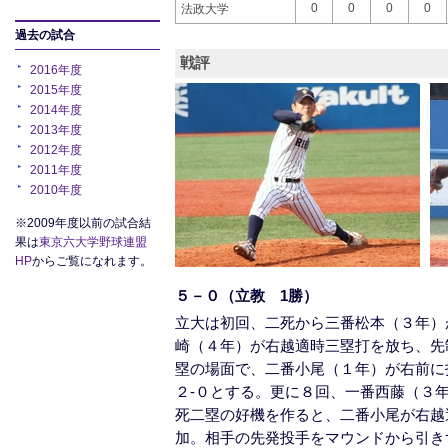
0
0
0
0
法政大学
過去の試合
戦評
2016年度
2015年度
2014年度
2013年度
2012年度
2011年度
2010年度
※2009年度以前の試合結
果は
東京六大学野球連盟
HP
からご覧になれます。
５－０（立教 1勝）
立大は初回、二死から三番松本（３年）
崎（４年）が右越適時三塁打を放ち、先
塁の場面で、二番小尾（１年）が右前に
２‐０とする。更に８回、一番西藤（３
死二塁の好機を作ると、二番小尾が右越
加。相手の先発投手をマウンドから引き