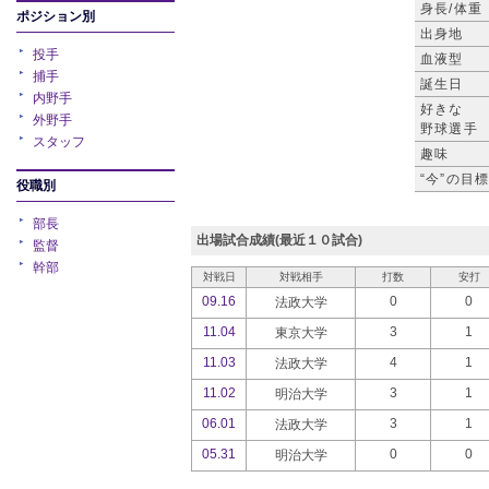
身長/体重
ポジション別
出身地
投手
血液型
捕手
誕生日
内野手
好きな
外野手
野球選手
スタッフ
趣味
“今”の目
役職別
部長
出場試合成績(最近１０試合)
監督
幹部
対戦日
対戦相手
打数
安打
09.16
0
0
法政大学
11.04
3
1
東京大学
11.03
4
1
法政大学
11.02
3
1
明治大学
06.01
3
1
法政大学
05.31
0
0
明治大学