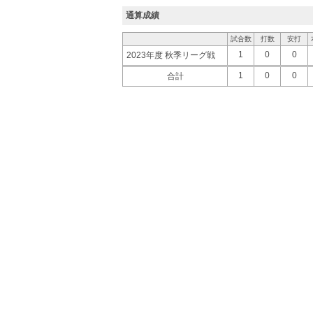
通算成績
試合数
打数
安打
1
0
0
2023年度 秋季リーグ戦
1
0
0
合計