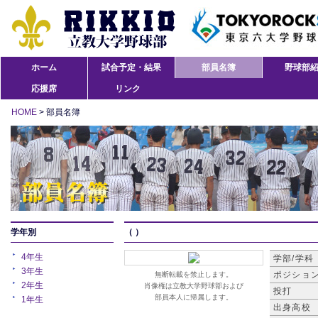
ホーム
試合予定・結果
部員名簿
野球部
応援席
リンク
HOME
> 部員名簿
学年別
（ ）
4年生
学部/学科
3年生
ポジショ
無断転載を禁止します。
2年生
肖像権は立教大学野球部および
投打
部員本人に帰属します。
1年生
出身高校