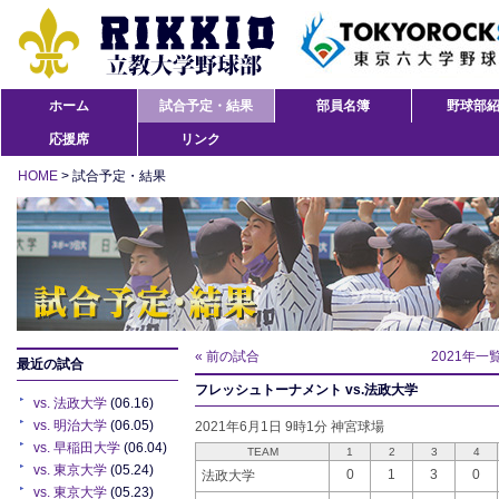
ホーム
試合予定・結果
部員名簿
野球部
応援席
リンク
HOME
> 試合予定・結果
« 前の試合
2021年一
最近の試合
フレッシュトーナメント vs.法政大学
vs. 法政大学
(06.16)
vs. 明治大学
(06.05)
2021年6月1日 9時1分 神宮球場
vs. 早稲田大学
(06.04)
TEAM
1
2
3
4
vs. 東京大学
(05.24)
0
1
3
0
法政大学
vs. 東京大学
(05.23)