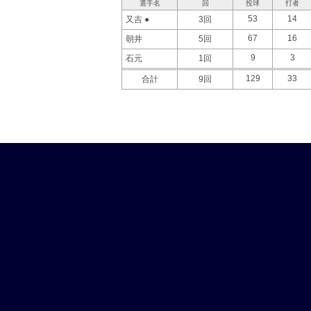
選手名
回
投球
打者
53
14
又吉 ●
3回
67
16
朝井
5回
9
3
石元
1回
129
33
合計
9回