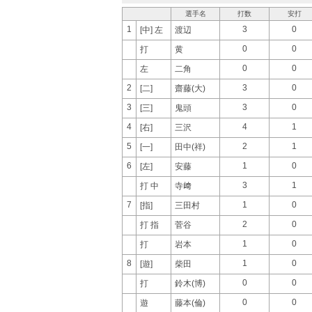
選手名
打数
安打
1
3
0
[中] 左
渡辺
0
0
打
黄
0
0
左
二角
2
3
0
[二]
齋藤(大)
3
3
0
[三]
鬼頭
4
4
1
[右]
三沢
5
2
1
[一]
田中(祥)
6
1
0
[左]
安藤
3
1
打 中
寺﨑
7
1
0
[指]
三田村
2
0
打 指
菅谷
1
0
打
岩本
8
1
0
[遊]
柴田
0
0
打
鈴木(博)
0
0
遊
藤本(倫)