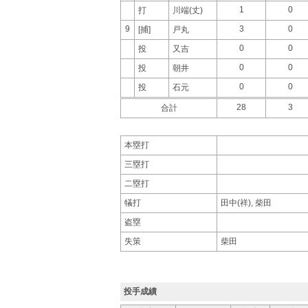
1
0
打
川端(丈)
9
3
0
[捕]
戸丸
0
0
投
又吉
0
0
投
朝井
0
0
投
石元
28
3
合計
本塁打
三塁打
二塁打
犠打
田中(祥), 柴田
盗塁
失策
柴田
投手成績