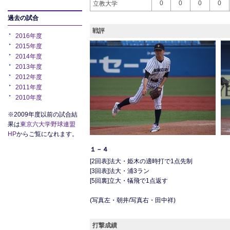
0
0
0
0
立教大学
過去の試合
戦評
2016年度
2015年度
2014年度
2013年度
2012年度
2011年度
2010年度
※2009年度以前の試合結
果は
東京六大学野球連盟
HP
からご覧になれます。
１－４
[2回表]法大・姫木の適時打で1点先制
[3回表]法大・浦3ラン
[5回裏]立大・犠飛で1点返す
(写真左・朝井/写真右・田中祥)
打撃成績