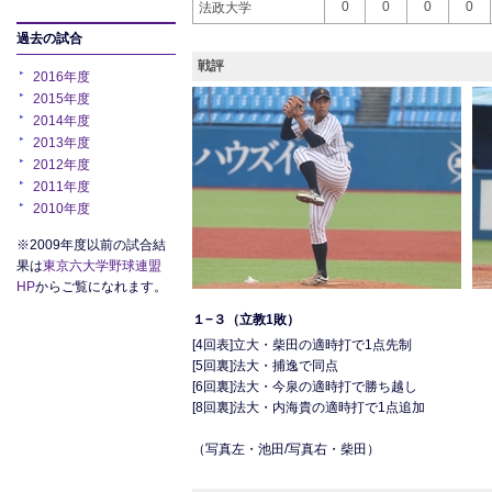
0
0
0
0
法政大学
過去の試合
戦評
2016年度
2015年度
2014年度
2013年度
2012年度
2011年度
2010年度
※2009年度以前の試合結
果は
東京六大学野球連盟
HP
からご覧になれます。
１−３（立教1敗）
[4回表]立大・柴田の適時打で1点先制
[5回裏]法大・捕逸で同点
[6回裏]法大・今泉の適時打で勝ち越し
[8回裏]法大・内海貴の適時打で1点追加
（写真左・池田/写真右・柴田）