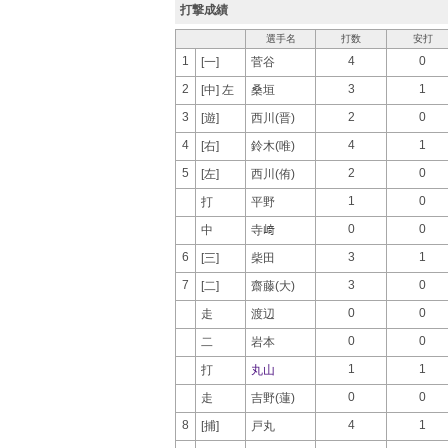
打撃成績
選手名
打数
安打
1
4
0
[一]
菅谷
2
3
1
[中] 左
桑垣
3
2
0
[遊]
西川(晋)
4
4
1
[右]
鈴木(唯)
5
2
0
[左]
西川(侑)
1
0
打
平野
0
0
中
寺﨑
6
3
1
[三]
柴田
7
3
0
[二]
齋藤(大)
0
0
走
渡辺
0
0
二
岩本
1
1
打
丸山
0
0
走
吉野(蓮)
8
4
1
[捕]
戸丸