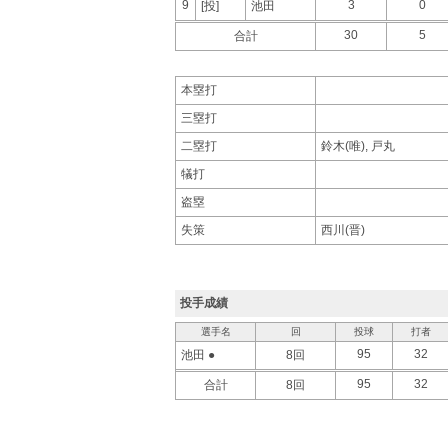
9
3
0
[投]
池田
30
5
合計
本塁打
三塁打
二塁打
鈴木(唯), 戸丸
犠打
盗塁
失策
西川(晋)
投手成績
選手名
回
投球
打者
95
32
池田 ●
8回
95
32
合計
8回