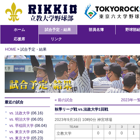
ホーム
試合予定・結果
部員名簿
野球部
応援席
リンク
HOME
> 試合予定・結果
« 前の試合
2023年一
最近の試合
秋季リーグ戦 vs.法政大学1回戦
vs. 法政大学
(06.16)
vs. 明治大学
(06.05)
2023年9月16日 10時0分 神宮球場
vs. 早稲田大学
(06.04)
TEAM
1
2
3
4
vs. 東京大学
(05.24)
0
0
0
1
立教大学
vs. 東京大学
(05.23)