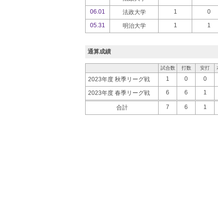
06.01
1
0
法政大学
05.31
1
1
明治大学
通算成績
試合数
打数
安打
1
0
0
2023年度 秋季リーグ戦
6
6
1
2023年度 春季リーグ戦
7
6
1
合計