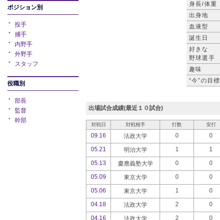
身長/体重
ポジション別
出身地
投手
血液型
捕手
誕生日
内野手
好きな
外野手
野球選手
スタッフ
趣味
“今”の目
役職別
部長
出場試合成績(最近１０試合)
監督
幹部
対戦日
対戦相手
打数
安打
09.16
0
0
法政大学
05.21
1
1
明治大学
05.13
0
0
慶應義塾大学
05.09
0
0
東京大学
05.06
1
0
東京大学
04.18
2
0
法政大学
04.16
2
0
法政大学