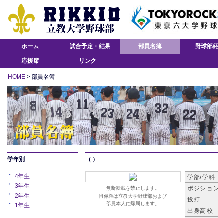
ホーム
試合予定・結果
部員名簿
野球部
応援席
リンク
HOME
> 部員名簿
学年別
（ ）
4年生
学部/学科
3年生
ポジショ
無断転載を禁止します。
2年生
肖像権は立教大学野球部および
投打
部員本人に帰属します。
1年生
出身高校