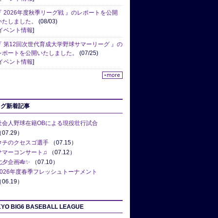
『 2026年度秋季リーグ戦 』のレポートを公開
いたしました。
(08/03)
イベント情報
]
『 第12回次世代育成大学野球サマーリーグ 』の
レポートを公開いたしました。
(07/25)
イベント情報
]
ログ新着記事
社会人野球在籍OBによる現役壮行試合
07.29）
ウチのクセスゴ選手
（07.15）
サマーコンサート♫
（07.12）
七夕企画🎋✨
（07.10）
2026年度春季フレッシュトーナメント
06.19）
YO BIG6 BASEBALL LEAGUE