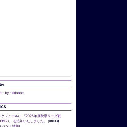
ter
ts by rikkiobbc
ICS
スケジュールに 『2026年度秋季リーグ戦
(09/12)』 を追加いたしました。
(08/03)
イベント情報
]