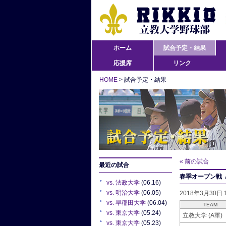
ホーム
試合予定・結果
応援席
リンク
HOME
> 試合予定・結果
« 前の試合
最近の試合
春季オープン戦 A
vs. 法政大学
(06.16)
vs. 明治大学
(06.05)
2018年3月30日
vs. 早稲田大学
(06.04)
TEAM
vs. 東京大学
(05.24)
立教大学 (A軍)
vs. 東京大学
(05.23)