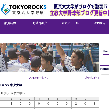
部員名簿
野球部紹介
スケジュール
活動報告
Fac
Insta
2018年一覧へ
次の試合 »
軍 vs. 中央大学
 11時0分 立教大学G
1
2
3
4
5
6
7
8
9
R
1
0
0
0
0
0
0
2
0
3