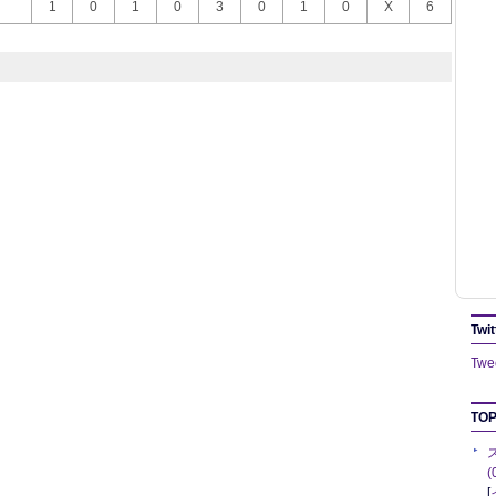
1
0
1
0
3
0
1
0
X
6
Twit
Twee
TOP
[