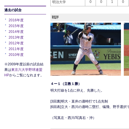
0
0
1
0
明治大学
過去の試合
戦評
2016年度
2015年度
2014年度
2013年度
2012年度
2011年度
2010年度
※2009年度以前の試合結
果は
東京六大学野球連盟
HP
からご覧になれます。
４ー１（立教１勝）
明大打線を1点に抑え、先勝した。
[3回裏]明大・直井の適時打で1点先制
[6回表]立大・西川の適時二塁打、犠飛、野手選択
（写真左・西川/写真右・沖）