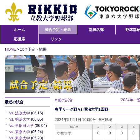
ホーム
試合予定・結果
部員名簿
野球部
応援席
リンク
HOME
> 試合予定・結果
« 前の試合
2024年一
最近の試合
春季リーグ戦 vs.明治大学1回戦
vs. 法政大学
(06.16)
vs. 明治大学
(06.05)
2024年5月11日 10時0分 神宮球場
vs. 早稲田大学
(06.04)
TEAM
1
2
3
4
vs. 東京大学
(05.24)
0
0
0
0
立教大学
vs. 東京大学
(05.23)