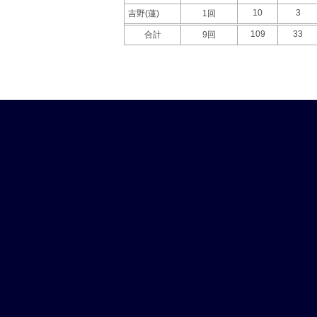
10
3
吉野(蓮)
1回
109
33
合計
9回