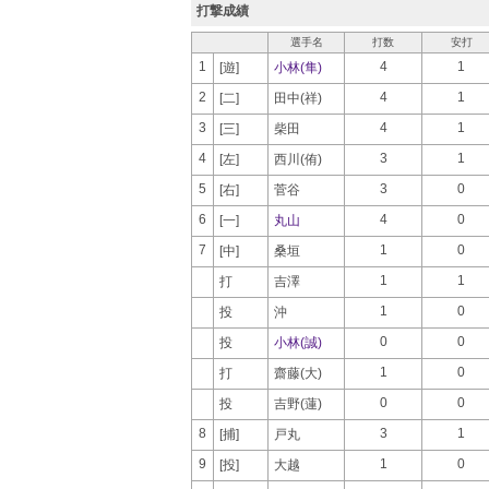
打撃成績
選手名
打数
安打
1
4
1
[遊]
小林(隼)
2
4
1
[二]
田中(祥)
3
4
1
[三]
柴田
4
3
1
[左]
西川(侑)
5
3
0
[右]
菅谷
6
4
0
[一]
丸山
7
1
0
[中]
桑垣
1
1
打
吉澤
1
0
投
沖
0
0
投
小林(誠)
1
0
打
齋藤(大)
0
0
投
吉野(蓮)
8
3
1
[捕]
戸丸
9
1
0
[投]
大越