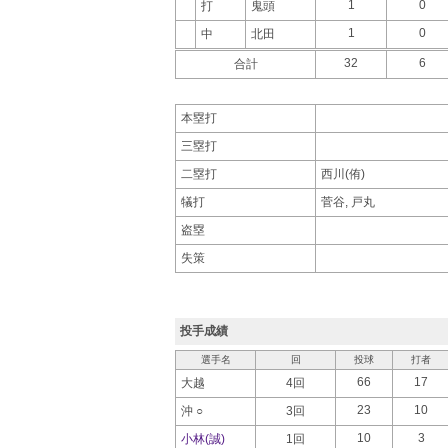
1
0
打
鬼頭
1
0
中
北田
32
6
合計
本塁打
三塁打
二塁打
西川(侑)
犠打
菅谷, 戸丸
盗塁
失策
投手成績
選手名
回
投球
打者
66
17
大越
4回
23
10
沖 ○
3回
10
3
小林(誠)
1回