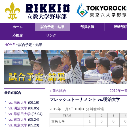
ホーム
試合予定・結果
部員名簿
野球部
応援席
リンク
HOME
> 試合予定・結果
« 前の試合
2019年一
最近の試合
フレッシュトーナメント vs.明治大学
vs. 法政大学
(06.16)
vs. 明治大学
(06.05)
2019年11月7日 10時31分 神宮球場
vs. 早稲田大学
(06.04)
TEAM
1
2
3
4
vs. 東京大学
(05.24)
1
0
0
0
立教大学
vs. 東京大学
(05.23)