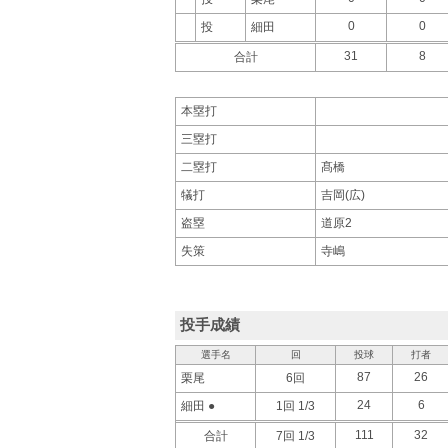
0
0
投
細田
31
8
合計
本塁打
三塁打
二塁打
髙橋
犠打
吉岡(広)
盗塁
道原2
失策
寺嶋
投手成績
選手名
回
投球
打者
87
26
栗尾
6回
24
6
細田 ●
1回 1/3
111
32
合計
7回 1/3