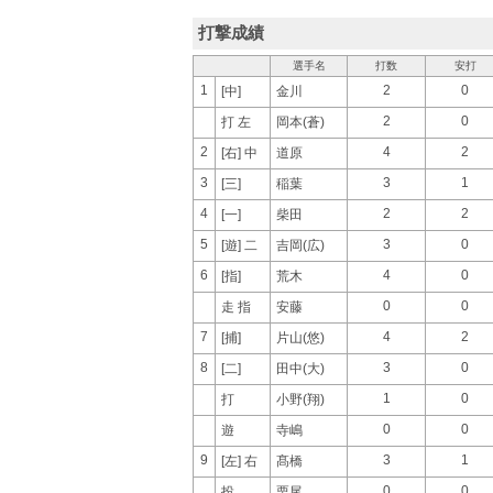
打撃成績
選手名
打数
安打
1
2
0
[中]
金川
2
0
打 左
岡本(蒼)
2
4
2
[右] 中
道原
3
3
1
[三]
稲葉
4
2
2
[一]
柴田
5
3
0
[遊] 二
吉岡(広)
6
4
0
[指]
荒木
0
0
走 指
安藤
7
4
2
[捕]
片山(悠)
8
3
0
[二]
田中(大)
1
0
打
小野(翔)
0
0
遊
寺嶋
9
3
1
[左] 右
髙橋
0
0
投
栗尾