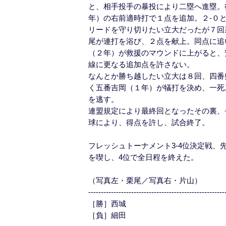
と、相手投手の暴投により二塁へ進塁。
年）の右前適時打で１点を追加。２-０
リードを守り切りたい立大だったが７回
尾が連打を浴び、２点を献上。同点に追
（２年）が救援のマウンドに上がると、
線に更なる追加点を許さない。
なんとか勝ち越したい立大は８回、四番
く五番吉岡（１年）が犠打を決め、一死
を逃す。
連盟規定により最終回となったその裏、
球により、得点を許し、試合終了。
フレッシュトーナメント3-4位決定戦、
を喫し、4位で全日程を終えた。
（写真左・栗尾／写真右・片山）
------------------------------------------------------
［勝］西城
［負］細田