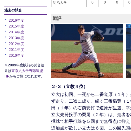
0
0
0
0
明治大学
過去の試合
戦評
2016年度
2015年度
2014年度
2013年度
2012年度
2011年度
2010年度
※2009年度以前の試合結
果は
東京六大学野球連盟
HP
からご覧になれます。
２-３（立教４位）
立大は初回、一死から二番道原（１年）
ず走り、二盗に成功。続く三番稲葉（１
田（１年）の右前安打で道原が生還。幸
立大先発投手の栗尾（２年）は、走者を
投球で相手打線を５回まで無得点に抑え
追加点が欲しい立大は６回、この回先頭