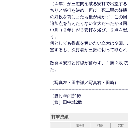
（４年）が三遊間を破る安打で出塁する
ちりと犠打を決め、再び一死二塁の好機
の好投を前にまたも後が続かず、この回
追加点を与えたくない立大だったが８回
中川（２年）が３安打を浴び、２点を献
う。
何としても得点を奪いたい立大は９回、
塁するも、次打者が三振に切って取られ
散発４安打と打線が奮わず、１勝２敗で
た。
（写真左・田中誠／写真右・田崎）
------------------------------------------------------
［勝]小島2勝1敗
［負］田中誠2敗
打撃成績
選手名
打数
安打