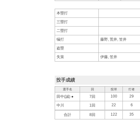
本塁打
三塁打
二塁打
犠打
藤野, 荒井, 笠井
盗塁
失策
伊藤, 笠井
投手成績
選手名
回
投球
打者
100
29
田中(誠) ●
7回
22
6
中川
1回
122
35
合計
8回