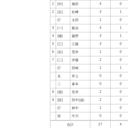
1
4
0
[中]
種田
2
3
1
[左]
松﨑
1
0
打
太田
3
4
1
[一]
飯迫
4
3
1
[捕]
藤野
5
3
0
[三]
江藤
6
1
0
[右]
荒井
7
2
0
[二]
伊藤
1
1
打
田崎
0
0
走
井上
0
0
二
峯本
8
2
0
[遊]
笠井
9
2
0
[投]
田中(誠)
1
0
打
林中
0
0
投
中川
27
4
合計