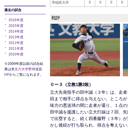
0
0
0
0
早稲田大学
過去の試合
戦評
2016年度
2015年度
2014年度
2013年度
2012年度
2011年度
2010年度
※2009年度以前の試合結
果は
東京六大学野球連盟
HP
からご覧になれます。
０ー３（立教1勝2敗）
立大先発投手の田中誠（３年）は、走者
回まで相手に得点を与えない。ところが
味方の悪送球の間に走者が還り、１点の
田中誠を援護したい立大打線は７回、先
で出塁すると、続く四番藤野（３年）が
かし後続が打ち取られ、得点を奪えない