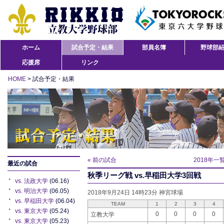
ホーム
試合予定・結果
部員名簿
野球部
応援席
リンク
HOME
> 試合予定・結果
« 前の試合
2018年一
最近の試合
秋季リーグ戦 vs.早稲田大学3回戦
vs. 法政大学
(06.16)
vs. 明治大学
(06.05)
2018年9月24日 14時23分 神宮球場
vs. 早稲田大学
(06.04)
TEAM
1
2
3
4
vs. 東京大学
(05.24)
0
0
0
0
立教大学
vs. 東京大学
(05.23)