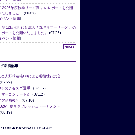
『 2026年度秋季リーグ戦 』のレポートを公開
いたしました。
(08/03)
イベント情報
]
『 第12回次世代育成大学野球サマーリーグ 』の
レポートを公開いたしました。
(07/25)
イベント情報
]
ログ新着記事
社会人野球在籍OBによる現役壮行試合
07.29）
ウチのクセスゴ選手
（07.15）
サマーコンサート♫
（07.12）
七夕企画🎋✨
（07.10）
2026年度春季フレッシュトーナメント
06.19）
YO BIG6 BASEBALL LEAGUE