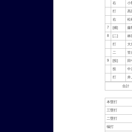
右
小
打
髙
右
松
7
[捕]
藤
8
[二]
林
打
大
二
笠
9
[投]
田
投
中
打
井
合計
本塁打
三塁打
二塁打
犠打