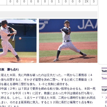
0
0
0
0
0
0
0
1
0
0
0
2X
3
1敗 勝ち点4）
Twit
ま迎えた８回、先に均衡を破ったのは立大だった。一死から二番熊谷（４
Twee
を放ち出塁すると、すかさず盗塁を決め二塁へ。すると続く三番飯迫（３
頭を越える適時二塁打を放ち、１-０と先制に成功する。
田中誠（２年）は７回まで要所を締める粘り強い投球をみせるも、８回一死
TOP
、マウンドを中川（１年）に託す。救援にまわった中川は後続を打ち取り、
に抑える。しかし、１点リードで迎えた９回、二死から適時打を放たれ同点
しまい、そのまま延長戦に突入。すると１２回に長打と犠飛で１点を奪わ
[
を許してしまう。