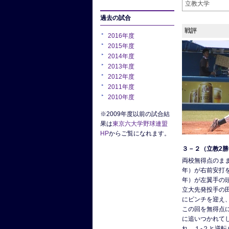
立教大学
過去の試合
戦評
2016年度
2015年度
2014年度
2013年度
2012年度
2011年度
2010年度
※2009年度以前の試合結
果は
東京六大学野球連盟
HP
からご覧になれます。
３－２（立教2勝
両校無得点のま
年）が右前安打
年）が左翼手の
立大先発投手の
にピンチを迎え
この回を無得点
に追いつかれて
れ、１-２と逆転