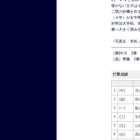
後がない立大は
二塁の好機を作
（４年）が左中
対明治大学戦、
勝へ大きく望み
（写真左・笠松
-----------------------
［勝]中川 2勝
［負］齊藤 2勝
打撃成績
1
[中]
寺
2
[遊]
熊
3
[一]
飯
4
[三]
笠
5
[左]
山
6
[右]
髙