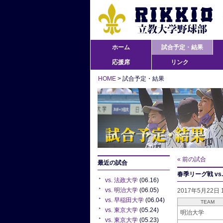
ホーム
試合予定・結果
応援席
リンク
HOME
> 試合予定・結果
« 前の試合
最近の試合
春季リーグ戦 vs
vs. 法政大学
(06.16)
vs. 明治大学
(06.05)
2017年5月22日
vs. 早稲田大学
(06.04)
TEAM
vs. 東京大学
(05.24)
明治大学
vs. 東京大学
(05.23)