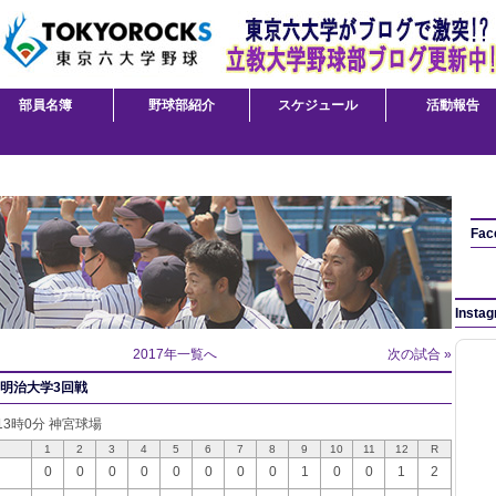
部員名簿
野球部紹介
スケジュール
活動報告
Fac
Insta
2017年一覧へ
次の試合 »
.明治大学3回戦
 13時0分 神宮球場
1
2
3
4
5
6
7
8
9
10
11
12
R
0
0
0
0
0
0
0
0
1
0
0
1
2