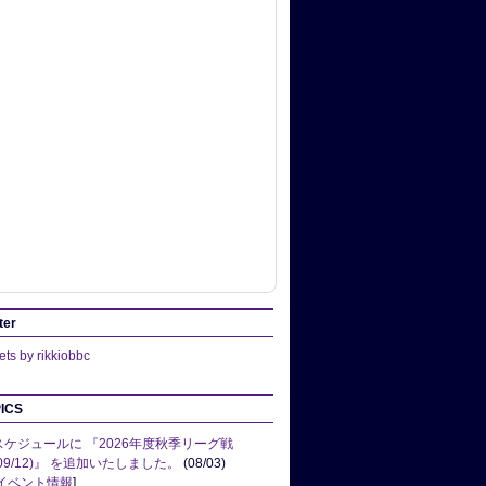
ter
ts by rikkiobbc
ICS
スケジュールに 『2026年度秋季リーグ戦
(09/12)』 を追加いたしました。
(08/03)
イベント情報
]