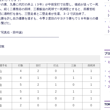
その裏、九番に代打の井上（３年）が中前安打で出塁し、後続が送って一死
る。続く二番熊谷の四球、三番飯迫の死球で一死満塁とすると、四番笠松
間に適時打を放ち、三塁走者と二塁走者が生還。３-２で試合終了。
[
先勝を許し自力優勝を逃すも、今季２度目のサヨナラ勝ちで１８年振りの優
を繋げた。
[
／写真右・田中誠）
------------------------------------------------------------
2敗
ブ
選手名
打数
安打
打点
三振
四死球
（
4
2
0
1
1
山
4
1
0
1
1
谷
5
2
1
0
1
迫
（
5
1
2
1
1
松
4
0
0
2
1
根
TOK
2
0
0
0
0
取