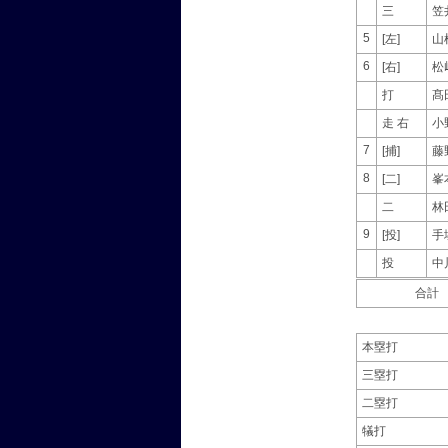
三
笠
5
[左]
山
6
[右]
松
打
髙
走 右
小
7
[捕]
藤
8
[二]
峯
二
林
9
[投]
手
投
中
合計
本塁打
三塁打
二塁打
犠打