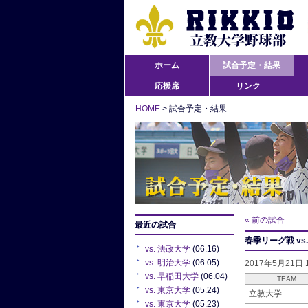
ホーム
試合予定・結果
応援席
リンク
HOME
> 試合予定・結果
« 前の試合
最近の試合
春季リーグ戦 vs
vs. 法政大学
(06.16)
vs. 明治大学
(06.05)
2017年5月21日
vs. 早稲田大学
(06.04)
TEAM
vs. 東京大学
(05.24)
立教大学
vs. 東京大学
(05.23)