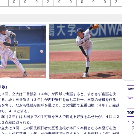
0
0
0
2
0
0
0
0
0
2
1敗）
Twit
た３回、立大は二番熊谷（４年）が四球で出塁すると、すかさず盗塁を決
Twee
する。続く三番飯迫（３年）が内野安打を放ち二死一、三塁の好機を作る
点を奪う。なおも後続が四球を選ぶと、この場面で五番山根（４年）が左越
放ち、４-０とする。
TOP
手塚（２年）は３回まで相手打線を三人で抑える好投をみせたが、４回に２
し２点差に迫られる。
い立大は８回、この回先頭打者の五番山根が本日２本目となる本塁打を放
[
。なおも代打髙田（４年）が内野安打で出塁すると、七番藤野（２年）が送