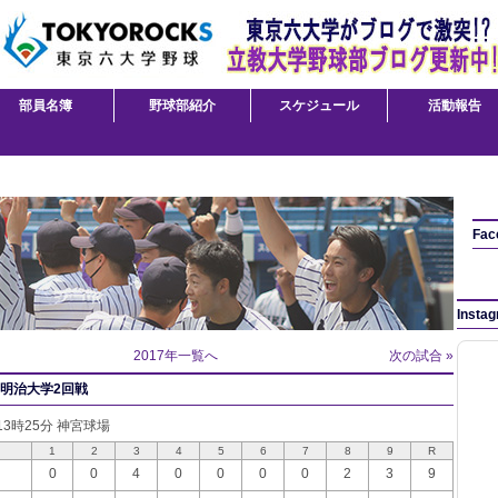
部員名簿
野球部紹介
スケジュール
活動報告
Fac
Insta
2017年一覧へ
次の試合 »
.明治大学2回戦
 13時25分 神宮球場
1
2
3
4
5
6
7
8
9
R
0
0
4
0
0
0
0
2
3
9