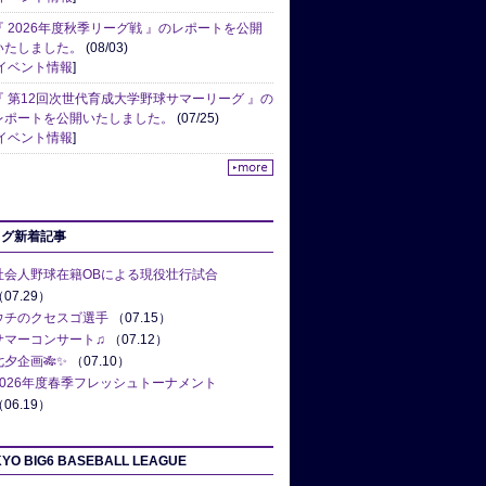
『 2026年度秋季リーグ戦 』のレポートを公開
いたしました。
(08/03)
イベント情報
]
『 第12回次世代育成大学野球サマーリーグ 』の
レポートを公開いたしました。
(07/25)
イベント情報
]
ログ新着記事
社会人野球在籍OBによる現役壮行試合
07.29）
ウチのクセスゴ選手
（07.15）
サマーコンサート♫
（07.12）
七夕企画🎋✨
（07.10）
2026年度春季フレッシュトーナメント
06.19）
YO BIG6 BASEBALL LEAGUE