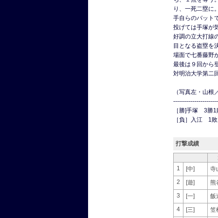
り、一死二塁に
手自らのバット
投げては手塚が
好調の立大打線
目となる盗塁を
場面で七番藤野
最後は９回から
対明治大学第二
（写真左・山根
-----------------------
［勝]手塚 3勝1
［負］入江 1敗
打撃成績
1
[中]
寺
2
[遊]
熊
3
[一]
飯
4
[三]
笠