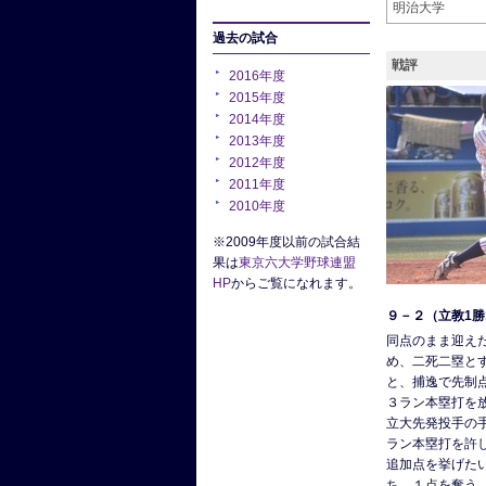
明治大学
過去の試合
戦評
2016年度
2015年度
2014年度
2013年度
2012年度
2011年度
2010年度
※2009年度以前の試合結
果は
東京六大学野球連盟
HP
からご覧になれます。
９－２（立教1勝
同点のまま迎え
め、二死二塁と
と、捕逸で先制
３ラン本塁打を
立大先発投手の
ラン本塁打を許
追加点を挙げた
ち、１点を奪う