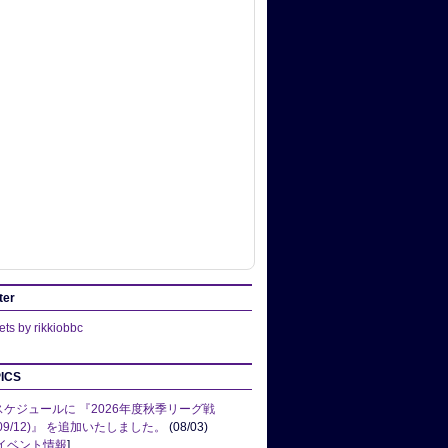
ter
ts by rikkiobbc
ICS
スケジュールに 『2026年度秋季リーグ戦
(09/12)』 を追加いたしました。
(08/03)
イベント情報
]