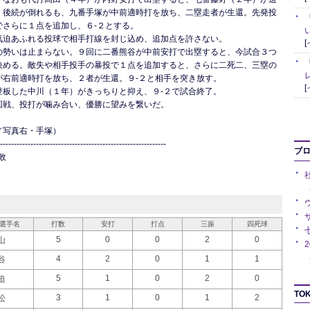
。後続が倒れるも、九番手塚が中前適時打を放ち、二塁走者が生還。先発投
でさらに１点を追加し、６-２とする。
気迫あふれる投球で相手打線を封じ込め、追加点を許さない。
[
の勢いは止まらない。９回に二番熊谷が中前安打で出塁すると、今試合３つ
決める。敵失や相手投手の暴投で１点を追加すると、さらに二死二、三塁の
が右前適時打を放ち、２者が生還。９-２と相手を突き放す。
[
登板した中川（１年）がきっちりと抑え、９-２で試合終了。
回戦、投打が噛み合い、優勝に望みを繋いだ。
／写真右・手塚）
------------------------------------------------------------
ブ
敗
（
選手名
打数
安打
打点
三振
四死球
5
0
0
2
0
山
（
4
2
0
1
1
谷
5
1
0
2
0
迫
TOK
3
1
0
1
2
松