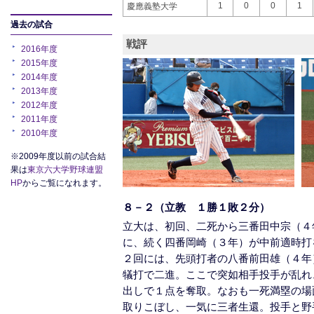
1
0
0
1
慶應義塾大学
過去の試合
戦評
2016年度
2015年度
2014年度
2013年度
2012年度
2011年度
2010年度
※2009年度以前の試合結
果は
東京六大学野球連盟
HP
からご覧になれます。
８－２（立教 １勝１敗２分）
立大は、初回、二死から三番田中宗（４
に、続く四番岡崎（３年）が中前適時打
２回には、先頭打者の八番前田雄（４年
犠打で二進。ここで突如相手投手が乱れ
出しで１点を奪取。なおも一死満塁の場
取りこぼし、一気に三者生還。投手と野