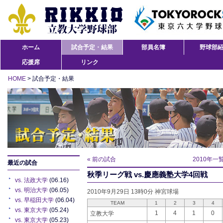
ホーム
試合予定・結果
部員名簿
野球部
応援席
リンク
HOME
> 試合予定・結果
« 前の試合
2010年一
最近の試合
秋季リーグ戦 vs.慶應義塾大学4回戦
vs. 法政大学
(06.16)
vs. 明治大学
(06.05)
2010年9月29日 13時0分 神宮球場
vs. 早稲田大学
(06.04)
TEAM
1
2
3
4
vs. 東京大学
(05.24)
1
4
1
0
立教大学
vs. 東京大学
(05.23)