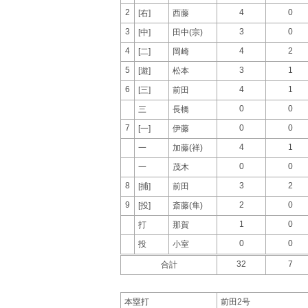
2
4
0
[右]
西藤
3
3
0
[中]
田中(宗)
4
4
2
[二]
岡崎
5
3
1
[遊]
松本
6
4
1
[三]
前田
0
0
三
長橋
7
0
0
[一]
伊藤
4
1
一
加藤(祥)
0
0
一
茂木
8
3
2
[捕]
前田
9
2
0
[投]
斎藤(隼)
1
0
打
那賀
0
0
投
小室
32
7
合計
本塁打
前田2号