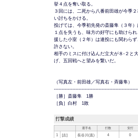
挙４点を奪い取る。
３回には、二死から八番前田雄が今季２
い討ちをかける。
投げては、今季初先発の斎藤隼（３年）
１点を失うも、味方の好守にも助けられ
援した小室（２年）は連投にも関わらず
許さない。
相手のミスに付け込んだ立大が８‐２と
げ、五回戦へと望みを繋いだ。
（写真左・前田雄／写真右・斉藤隼）
------------------------------------------------------
［勝］斎藤隼 1勝
［負］白村 1敗
打撃成績
選手名
打数
安打
1
4
0
[左]
長谷川(直)