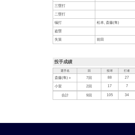
三塁打
二塁打
犠打
松本, 斎藤(隼)
盗塁
失策
前田
投手成績
選手名
回
投球
打者
88
27
斎藤(隼) ○
7回
17
7
小室
2回
105
34
合計
9回