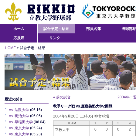
ホーム
試合予定・結果
部員名簿
野球部
応援席
リンク
HOME
> 試合予定・結果
« 前の試合
2004年一
最近の試合
秋季リーグ戦 vs.慶應義塾大学2回戦
vs. 法政大学
(06.16)
vs. 明治大学
(06.05)
2004年9月26日 11時0分 神宮球場
vs. 早稲田大学
(06.04)
TEAM
1
2
3
4
vs. 東京大学
(05.24)
0
0
0
2
立教大学
vs. 東京大学
(05.23)