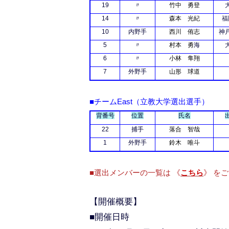
19
〃
竹中 勇登
14
〃
森本 光紀
福
10
内野手
西川 侑志
神
5
〃
村本 勇
海
6
〃
小林 隼翔
7
外野手
山形 球道
■チームEast（立教大学選出選手）
背番号
位置
氏名
22
捕手
落合 智哉
1
外野手
鈴木 唯斗
■選出メンバーの一覧は 《
こちら
》 を
【開催概要】
■開催日時