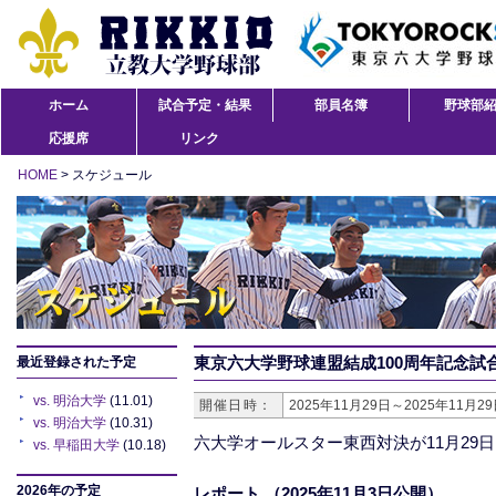
ホーム
試合予定・結果
部員名簿
野球部
応援席
リンク
HOME
> スケジュール
東京六大学野球連盟結成100周年記念試
最近登録された予定
vs. 明治大学
(11.01)
開催日時：
2025年11月29日～2025年11月2
vs. 明治大学
(10.31)
六大学オールスター東西対決が11月29
vs. 早稲田大学
(10.18)
2026年の予定
レポート
（2025年11月3日公開）