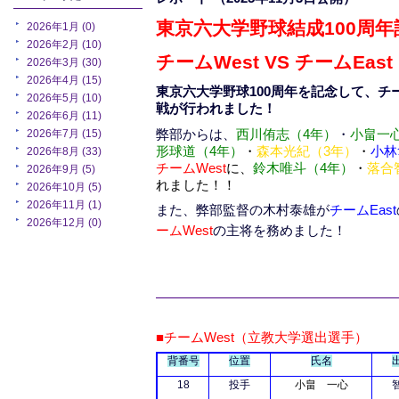
東京六大学野球結成100周年
2026年1月 (0)
2026年2月 (10)
チームWest VS チームEast
2026年3月 (30)
2026年4月 (15)
東京六大学野球100周年を記念して、チー
2026年5月 (10)
戦が行われました！
2026年6月 (11)
弊部からは、
西川侑志（4年）
・
小畠一
2026年7月 (15)
形球道（4年）
・
森本光紀（3年
）
・
小林
2026年8月 (33)
チームWest
に、
鈴木唯斗（4年）
・
落合
2026年9月 (5)
れました！！
2026年10月 (5)
2026年11月 (1)
また、弊部監督の木村泰雄が
チームEast
2026年12月 (0)
ームWest
の主将を務めました！
■チームWest（立教大学選出選手）
背番号
位置
氏名
18
投手
小畠 一心