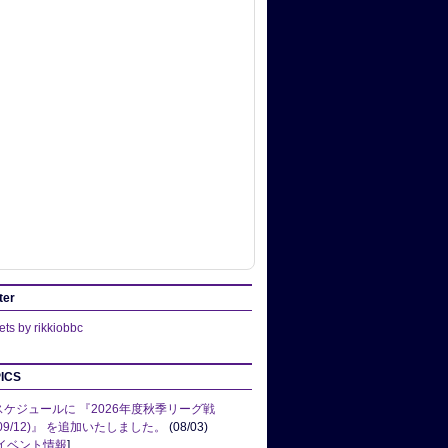
ter
ts by rikkiobbc
ICS
スケジュールに 『2026年度秋季リーグ戦
(09/12)』 を追加いたしました。
(08/03)
イベント情報
]