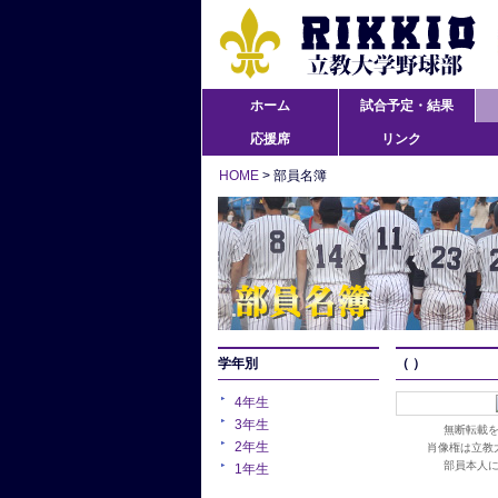
ホーム
試合予定・結果
応援席
リンク
HOME
> 部員名簿
学年別
（ ）
4年生
3年生
無断転載
2年生
肖像権は立教
部員本人
1年生