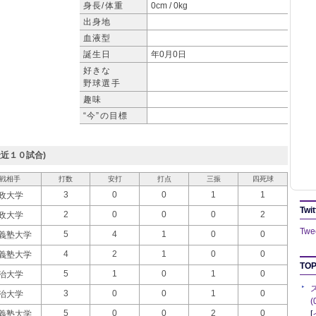
身長/体重
0cm / 0kg
出身地
血液型
誕生日
年0月0日
好きな
野球選手
趣味
“今”の目標
近１０試合)
戦相手
打数
安打
打点
三振
四死球
3
0
0
1
1
政大学
Twit
2
0
0
0
2
政大学
Twee
5
4
1
0
0
義塾大学
4
2
1
0
0
義塾大学
TOP
5
1
0
1
0
治大学
3
0
0
1
0
治大学
5
0
0
2
0
義塾大学
[