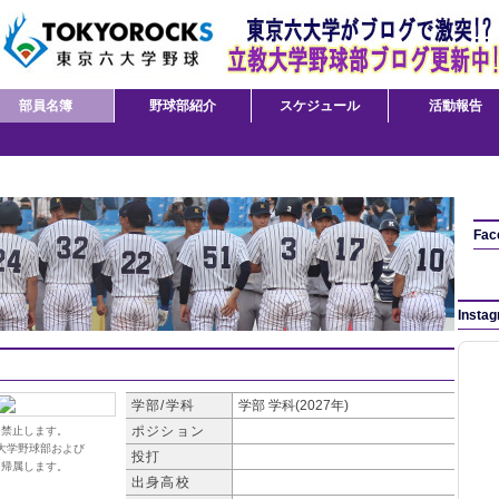
部員名簿
野球部紹介
スケジュール
活動報告
Fac
Insta
学部/学科
学部
学科(2027年)
ポジション
を禁止します。
大学野球部および
投打
に帰属します。
出身高校