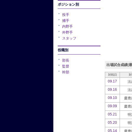
ポジション別
投手
捕手
内野手
外野手
スタッフ
役職別
部長
出場試合成績(最
監督
幹部
対戦日
対
09.17
法
09.16
法
09.10
慶應
09.09
慶應
05.21
明
05.20
明
05.14
慶應