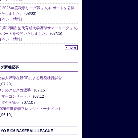
『 2026年度秋季リーグ戦 』のレポートを公開
いたしました。
(08/03)
イベント情報
]
『 第12回次世代育成大学野球サマーリーグ 』の
レポートを公開いたしました。
(07/25)
イベント情報
]
ログ新着記事
社会人野球在籍OBによる現役壮行試合
07.29）
ウチのクセスゴ選手
（07.15）
サマーコンサート♫
（07.12）
七夕企画🎋✨
（07.10）
2026年度春季フレッシュトーナメント
06.19）
YO BIG6 BASEBALL LEAGUE