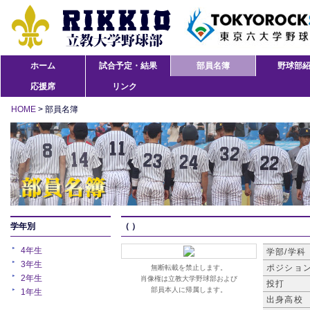
ホーム
試合予定・結果
部員名簿
野球部
応援席
リンク
HOME
> 部員名簿
学年別
（ ）
4年生
学部/学科
3年生
ポジショ
無断転載を禁止します。
2年生
肖像権は立教大学野球部および
投打
部員本人に帰属します。
1年生
出身高校