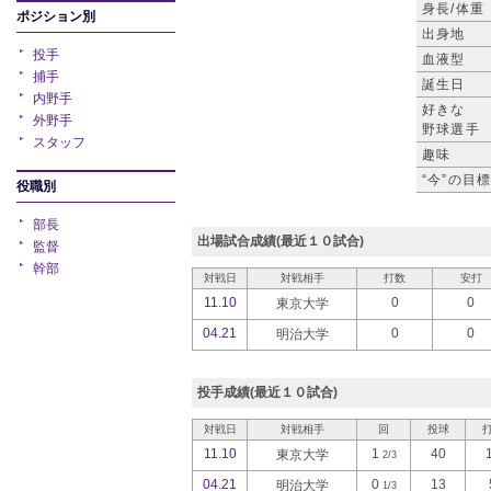
身長/体重
ポジション別
出身地
投手
血液型
捕手
誕生日
内野手
好きな
外野手
野球選手
スタッフ
趣味
“今”の目
役職別
部長
出場試合成績(最近１０試合)
監督
幹部
対戦日
対戦相手
打数
安打
11.10
0
0
東京大学
04.21
0
0
明治大学
投手成績(最近１０試合)
対戦日
対戦相手
回
投球
11.10
1
40
東京大学
2/3
04.21
0
13
明治大学
1/3