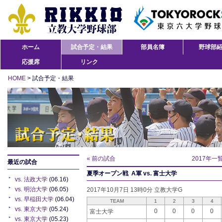
ホーム
試合予定・結果
部員名簿
野球部
応援席
リンク
HOME
> 試合予定・結果
« 前の試合
2017年一
最近の試合
夏季オープン戦 A軍 vs. 富士大学
vs. 法政大学
(06.16)
vs. 明治大学
(06.05)
2017年10月7日 13時0分 立教大学G
vs. 早稲田大学
(06.04)
TEAM
1
2
3
4
vs. 東京大学
(05.24)
0
0
0
0
富士大学
vs. 東京大学
(05.23)