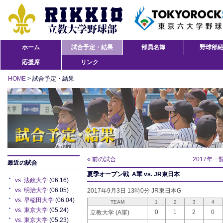
ホーム
試合予定・結果
部員名簿
野球部
応援席
リンク
HOME
> 試合予定・結果
« 前の試合
2017年一
最近の試合
夏季オープン戦 A軍 vs. JR東日本
vs. 法政大学
(06.16)
vs. 明治大学
(06.05)
2017年9月3日 13時0分 JR東日本G
vs. 早稲田大学
(06.04)
TEAM
1
2
3
4
vs. 東京大学
(05.24)
0
1
2
0
立教大学 (A軍)
vs. 東京大学
(05.23)