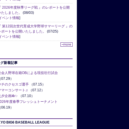
『 2026年度秋季リーグ戦 』のレポートを公開
いたしました。
(08/03)
イベント情報
]
『 第12回次世代育成大学野球サマーリーグ 』の
レポートを公開いたしました。
(07/25)
イベント情報
]
ログ新着記事
社会人野球在籍OBによる現役壮行試合
07.29）
ウチのクセスゴ選手
（07.15）
サマーコンサート♫
（07.12）
七夕企画🎋✨
（07.10）
2026年度春季フレッシュトーナメント
06.19）
YO BIG6 BASEBALL LEAGUE