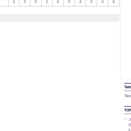
0
3
0
2
0
0
4
0
X
9
Twit
Twee
TOP
[