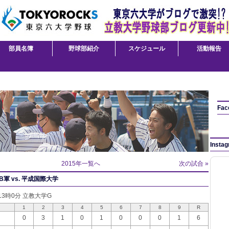
部員名簿
野球部紹介
スケジュール
活動報告
Fac
Insta
2015年一覧へ
次の試合 »
軍 vs. 平成国際大学
 13時0分 立教大学G
1
2
3
4
5
6
7
8
9
R
0
3
1
0
1
0
0
0
1
6