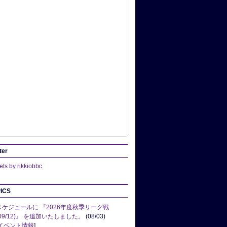
ter
ts by rikkiobbc
ICS
スケジュールに 『2026年度秋季リーグ戦
(09/12)』 を追加いたしました。
(08/03)
イベント情報
]