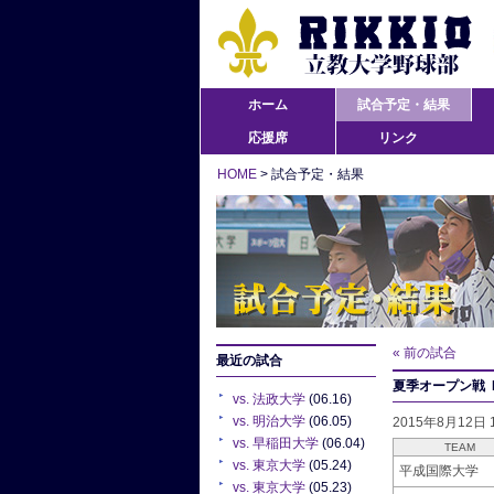
ホーム
試合予定・結果
応援席
リンク
HOME
> 試合予定・結果
« 前の試合
最近の試合
夏季オープン戦 B
vs. 法政大学
(06.16)
vs. 明治大学
(06.05)
2015年8月12日
vs. 早稲田大学
(06.04)
TEAM
vs. 東京大学
(05.24)
平成国際大学
vs. 東京大学
(05.23)