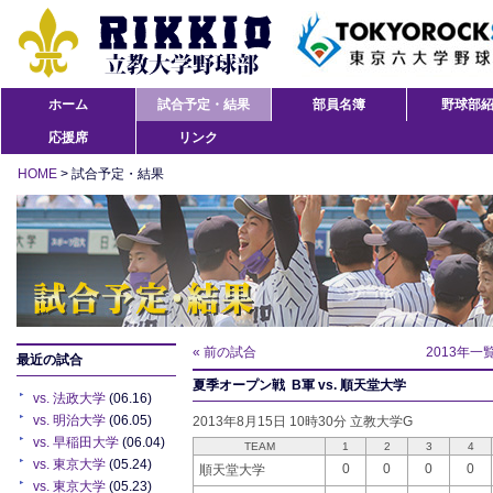
ホーム
試合予定・結果
部員名簿
野球部
応援席
リンク
HOME
> 試合予定・結果
« 前の試合
2013年一
最近の試合
夏季オープン戦 B軍 vs. 順天堂大学
vs. 法政大学
(06.16)
vs. 明治大学
(06.05)
2013年8月15日 10時30分 立教大学G
vs. 早稲田大学
(06.04)
TEAM
1
2
3
4
vs. 東京大学
(05.24)
0
0
0
0
順天堂大学
vs. 東京大学
(05.23)