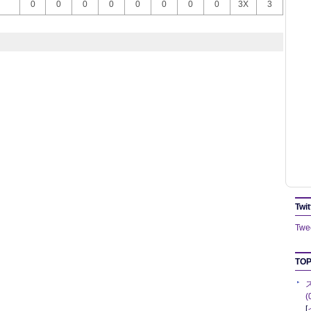
0
0
0
0
0
0
0
0
3X
3
Twit
Twee
TOP
[