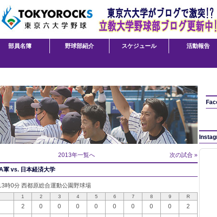
部員名簿
野球部紹介
スケジュール
活動報告
Fac
Insta
2013年一覧へ
次の試合 »
軍 vs. 日本経済大学
日 13時0分 西都原総合運動公園野球場
1
2
3
4
5
6
7
8
9
R
2
0
0
0
0
0
0
0
0
2