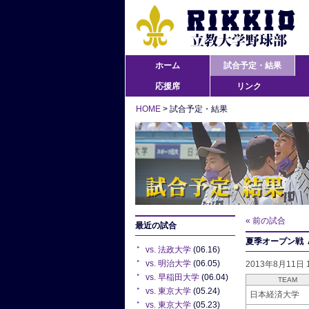
ホーム
試合予定・結果
応援席
リンク
HOME
> 試合予定・結果
« 前の試合
最近の試合
夏季オープン戦 A
vs. 法政大学
(06.16)
vs. 明治大学
(06.05)
2013年8月11
vs. 早稲田大学
(06.04)
TEAM
vs. 東京大学
(05.24)
日本経済大学
vs. 東京大学
(05.23)