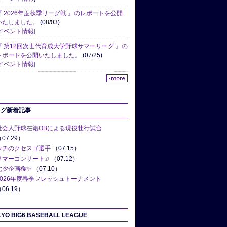
『 2026年度秋季リーグ戦 』のレポートを公開
いたしました。
(08/03)
イベント情報
]
『 第12回次世代育成大学野球サマーリーグ 』の
レポートを公開いたしました。
(07/25)
イベント情報
]
ログ新着記事
社会人野球在籍OBによる現役壮行試合
07.29）
ウチのクセスゴ選手
（07.15）
サマーコンサート♫
（07.12）
七夕企画🎋✨
（07.10）
2026年度春季フレッシュトーナメント
06.19）
YO BIG6 BASEBALL LEAGUE