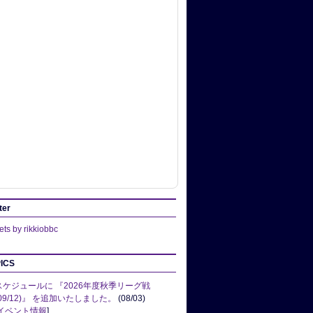
ter
ts by rikkiobbc
ICS
スケジュールに 『2026年度秋季リーグ戦
(09/12)』 を追加いたしました。
(08/03)
イベント情報
]