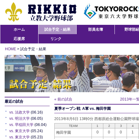
ホーム
試合予定・結果
部員名簿
野球部
応援席
リンク
HOME
> 試合予定・結果
« 前の試合
2013年一
最近の試合
夏季オープン戦 A軍 vs. 梅田学園
vs. 法政大学
(06.16)
vs. 明治大学
(06.05)
2013年8月6日 13時0分 西都原総合運動公園野球場
vs. 早稲田大学
(06.04)
TEAM
1
2
3
4
vs. 東京大学
(05.24)
0
0
0
1
梅田学園
vs. 東京大学
(05.23)