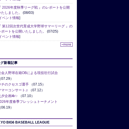
『 2026年度秋季リーグ戦 』のレポートを公開
いたしました。
(08/03)
イベント情報
]
『 第12回次世代育成大学野球サマーリーグ 』の
レポートを公開いたしました。
(07/25)
イベント情報
]
ログ新着記事
社会人野球在籍OBによる現役壮行試合
07.29）
ウチのクセスゴ選手
（07.15）
サマーコンサート♫
（07.12）
七夕企画🎋✨
（07.10）
2026年度春季フレッシュトーナメント
06.19）
YO BIG6 BASEBALL LEAGUE