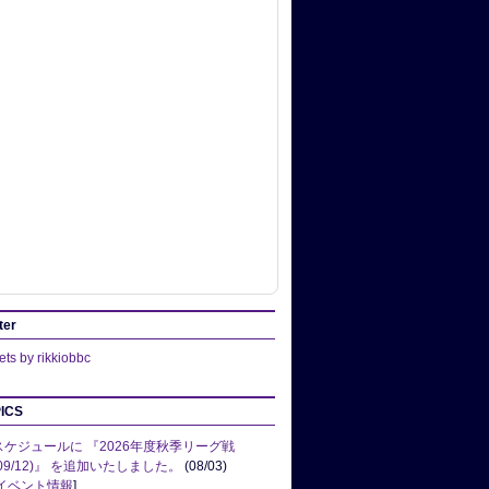
ter
ts by rikkiobbc
ICS
スケジュールに 『2026年度秋季リーグ戦
(09/12)』 を追加いたしました。
(08/03)
イベント情報
]