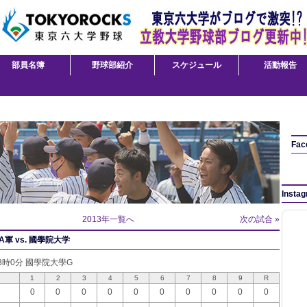
部員名簿
野球部紹介
スケジュール
活動報告
Fac
Insta
2013年一覧へ
次の試合 »
軍 vs. 國學院大学
13時0分 國學院大學G
1
2
3
4
5
6
7
8
9
R
0
0
0
0
0
0
0
0
0
0