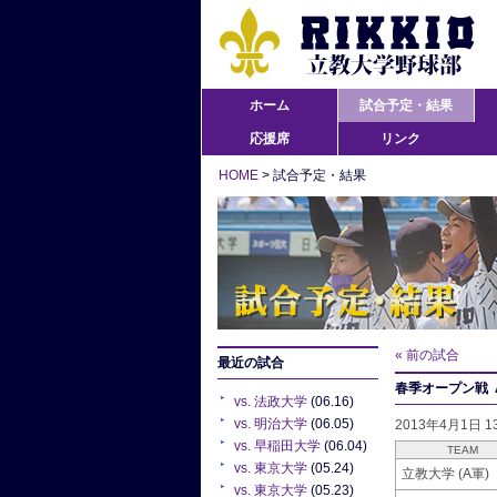
ホーム
試合予定・結果
応援席
リンク
HOME
> 試合予定・結果
« 前の試合
最近の試合
春季オープン戦 A
vs. 法政大学
(06.16)
vs. 明治大学
(06.05)
2013年4月1日 
vs. 早稲田大学
(06.04)
TEAM
vs. 東京大学
(05.24)
立教大学 (A軍)
vs. 東京大学
(05.23)