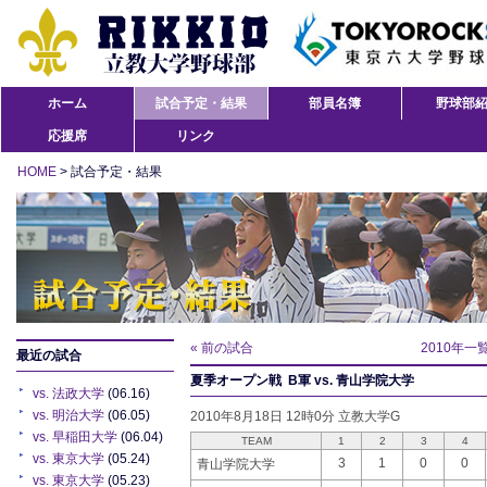
ホーム
試合予定・結果
部員名簿
野球部
応援席
リンク
HOME
> 試合予定・結果
« 前の試合
2010年一
最近の試合
夏季オープン戦 B軍 vs. 青山学院大学
vs. 法政大学
(06.16)
vs. 明治大学
(06.05)
2010年8月18日 12時0分 立教大学G
vs. 早稲田大学
(06.04)
TEAM
1
2
3
4
vs. 東京大学
(05.24)
3
1
0
0
青山学院大学
vs. 東京大学
(05.23)