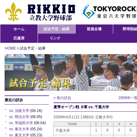
ホーム
試合予定・結果
部員名簿
野球部
応援席
リンク
HOME
> 試合予定・結果
« 前の試合
2009年一
最近の試合
夏季オープン戦 B軍 vs. 千葉大学
vs. 法政大学
(06.16)
vs. 明治大学
(06.05)
2009年8月11日 13時0分 立教大学G
vs. 早稲田大学
(06.04)
TEAM
1
2
3
4
vs. 東京大学
(05.24)
1
0
0
0
千葉大学
vs. 東京大学
(05.23)