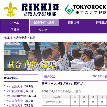
ホーム
試合予定・結果
部員名簿
野球部
応援席
リンク
HOME
> 試合予定・結果
« 前の試合
2009年一
最近の試合
春季オープン戦 A軍 vs. 東京ガス
vs. 法政大学
(06.16)
vs. 明治大学
(06.05)
2009年4月3日 12時0分 大森Ｇ
vs. 早稲田大学
(06.04)
TEAM
1
2
3
4
vs. 東京大学
(05.24)
0
0
0
0
立教大学 (A軍)
vs. 東京大学
(05.23)